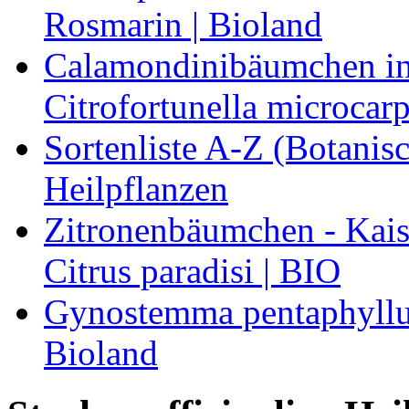
Rosmarin | Bioland
Calamondinibäumchen in 
Citrofortunella microcarp
Sortenliste A-Z (Botanis
Heilpflanzen
Zitronenbäumchen - Kaise
Citrus paradisi | BIO
Gynostemma pentaphyllum
Bioland