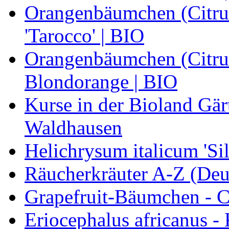
Orangenbäumchen (Citrus
'Tarocco' | BIO
Orangenbäumchen (Citrus
Blondorange | BIO
Kurse in der Bioland Gär
Waldhausen
Helichrysum italicum 'Sil
Räucherkräuter A-Z (Deu
Grapefruit-Bäumchen - Ci
Eriocephalus africanus -