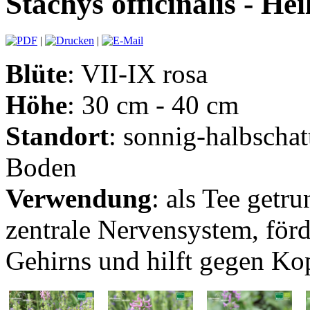
Stachys officinalis - Hei
|
|
Blüte
: VII-IX rosa
Höhe
: 30 cm - 40 cm
Standort
: sonnig-halbschat
Boden
Verwendung
: als Tee getru
zentrale Nervensystem, för
Gehirns und hilft gegen K