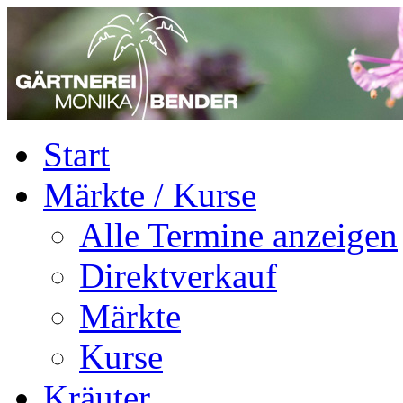
Start
Märkte / Kurse
Alle Termine anzeigen
Direktverkauf
Märkte
Kurse
Kräuter