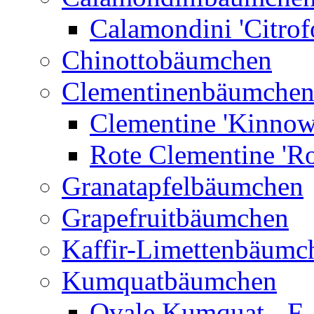
Calamondini 'Citrof
Chinottobäumchen
Clementinenbäumche
Clementine 'Kinnow
Rote Clementine 'Ro
Granatapfelbäumchen
Grapefruitbäumchen
Kaffir-Limettenbäumc
Kumquatbäumchen
Ovale Kumquat - F.