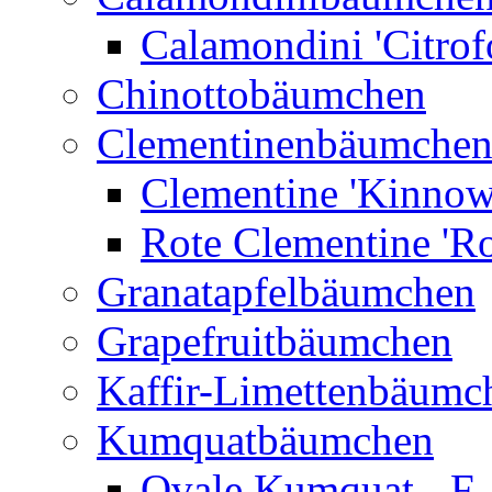
Calamondini 'Citrof
Chinottobäumchen
Clementinenbäumche
Clementine 'Kinnow
Rote Clementine 'Ro
Granatapfelbäumchen
Grapefruitbäumchen
Kaffir-Limettenbäumc
Kumquatbäumchen
Ovale Kumquat - F.