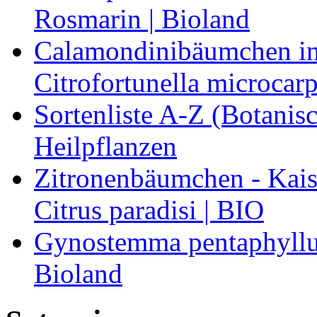
Rosmarin | Bioland
Calamondinibäumchen in 
Citrofortunella microcarp
Sortenliste A-Z (Botanis
Heilpflanzen
Zitronenbäumchen - Kaise
Citrus paradisi | BIO
Gynostemma pentaphyllum
Bioland