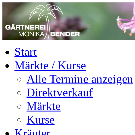
Start
Märkte / Kurse
Alle Termine anzeigen
Direktverkauf
Märkte
Kurse
Kräuter