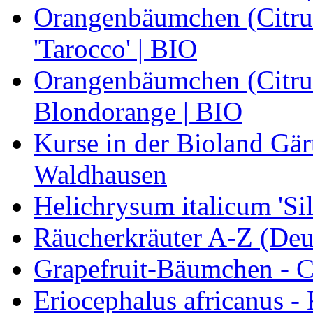
Orangenbäumchen (Citrus
'Tarocco' | BIO
Orangenbäumchen (Citrus
Blondorange | BIO
Kurse in der Bioland Gär
Waldhausen
Helichrysum italicum 'Sil
Räucherkräuter A-Z (Deu
Grapefruit-Bäumchen - Ci
Eriocephalus africanus -