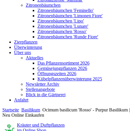
Zitronenbäumchen
Zitronenbäumchen 'Feminello'
Zitronenbäumchen 'Limonen Fiore'
Zitronenbäumchen 'Lipo'
Zitronenbäumchen 'Lunare'
Zitronenbäumchen 'Rosso'
Zitronenbäumchen 'Runde Fiore'
Zierpflanzen
Überwinterung
Über uns
Aktuelles
Das Pflanzensortiment 2026
Gemüsejungpflanzen 2026
Öffnungszeiten 2026
Kübelpflanzenüberwinterung 2025
Newsletter Archiv
Stellenangebote
Blick in die Gärtnerei
Anfahrt
Startseite
Basilikum
Ocimum basilicum 'Rosso' - Purpur Basilikum |
Neu Online Einkaufen
Kräuter und Duftpflanzen
im Online Shop