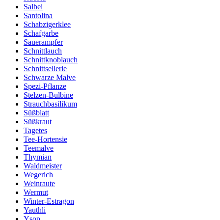
Salbei
Santolina
Schabzigerklee
Schafgarbe
Sauerampfer
Schnittlauch
Schnittknoblauch
Schnittsellerie
Schwarze Malve
Spezi-Pflanze
Stelzen-Bulbine
Strauchbasilikum
Süßblatt
Süßkraut
Tagetes
Tee-Hortensie
Teemalve
Thymian
Waldmeister
Wegerich
Weinraute
Wermut
Winter-Estragon
Yauthli
Ysop