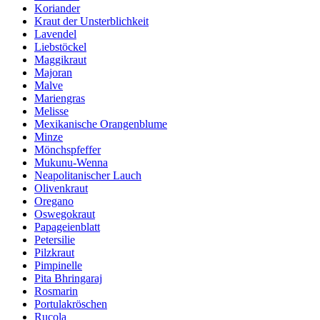
Koriander
Kraut der Unsterblichkeit
Lavendel
Liebstöckel
Maggikraut
Majoran
Malve
Mariengras
Melisse
Mexikanische Orangenblume
Minze
Mönchspfeffer
Mukunu-Wenna
Neapolitanischer Lauch
Olivenkraut
Oregano
Oswegokraut
Papageienblatt
Petersilie
Pilzkraut
Pimpinelle
Pita Bhringaraj
Rosmarin
Portulakröschen
Rucola