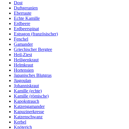
Dost
Duftgeranien
Eberraute
Echte Kamille
Erdbeere
Erdbeerspinat
Estragon (französischer)
Fenchel
Gamander
Griechischer Bergtee
Heil-Ziest
Heiligenkraut
Helmkraut
Hortensien
Japanisches Blutgras
Jiagoulan
Johanniskraut
Kamille (echte)
Kamille (römische)
Kapokstrauch
Katzengamander
Kapuzinerkresse
Katzenschwanz
Kerbel
Knöterich