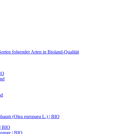
orten folgender Arten in Bioland-Qualität
BIO
and
nd
nbaum (Olea europaea L.) | BIO
 | BIO
range | BIO