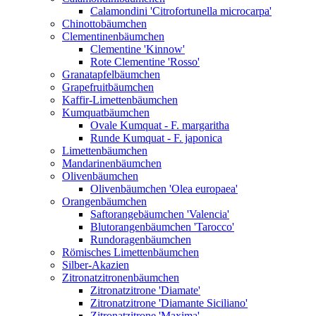
Calamondini 'Citrofortunella microcarpa'
Chinottobäumchen
Clementinenbäumchen
Clementine 'Kinnow'
Rote Clementine 'Rosso'
Granatapfelbäumchen
Grapefruitbäumchen
Kaffir-Limettenbäumchen
Kumquatbäumchen
Ovale Kumquat - F. margaritha
Runde Kumquat - F. japonica
Limettenbäumchen
Mandarinenbäumchen
Olivenbäumchen
Olivenbäumchen 'Olea europaea'
Orangenbäumchen
Saftorangebäumchen 'Valencia'
Blutorangenbäumchen 'Tarocco'
Rundoragenbäumchen
Römisches Limettenbäumchen
Silber-Akazien
Zitronatzitronenbäumchen
Zitronatzitrone 'Diamate'
Zitronatzitrone 'Diamante Siciliano'
Zitronatzitrone 'Maxima'