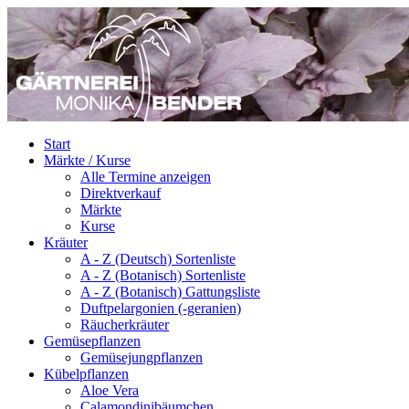
Start
Märkte / Kurse
Alle Termine anzeigen
Direktverkauf
Märkte
Kurse
Kräuter
A - Z (Deutsch) Sortenliste
A - Z (Botanisch) Sortenliste
A - Z (Botanisch) Gattungsliste
Duftpelargonien (-geranien)
Räucherkräuter
Gemüsepflanzen
Gemüsejungpflanzen
Kübelpflanzen
Aloe Vera
Calamondinibäumchen