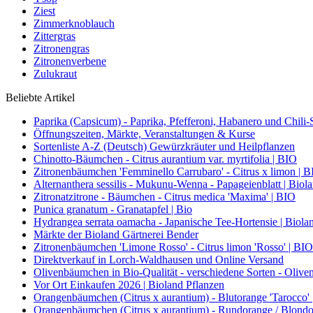
Ziest
Zimmerknoblauch
Zittergras
Zitronengras
Zitronenverbene
Zulukraut
Beliebte Artikel
Paprika (Capsicum) - Paprika, Pfefferoni, Habanero und Chili-S
Öffnungszeiten, Märkte, Veranstaltungen & Kurse
Sortenliste A-Z (Deutsch) Gewürzkräuter und Heilpflanzen
Chinotto-Bäumchen - Citrus aurantium var. myrtifolia | BIO
Zitronenbäumchen 'Femminello Carrubaro' - Citrus x limon | 
Alternanthera sessilis - Mukunu-Wenna - Papageienblatt | Biol
Zitronatzitrone - Bäumchen - Citrus medica 'Maxima' | BIO
Punica granatum - Granatapfel | Bio
Hydrangea serrata oamacha - Japanische Tee-Hortensie | Biola
Märkte der Bioland Gärtnerei Bender
Zitronenbäumchen 'Limone Rosso' - Citrus limon 'Rosso' | BIO
Direktverkauf in Lorch-Waldhausen und Online Versand
Olivenbäumchen in Bio-Qualität - verschiedene Sorten - Olive
Vor Ort Einkaufen 2026 | Bioland Pflanzen
Orangenbäumchen (Citrus x aurantium) - Blutorange 'Tarocco'
Orangenbäumchen (Citrus x aurantium) - Rundorange / Blondo