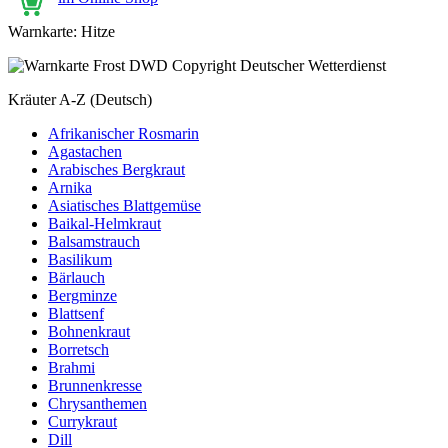
Warnkarte: Hitze
Kräuter A-Z (Deutsch)
Afrikanischer Rosmarin
Agastachen
Arabisches Bergkraut
Arnika
Asiatisches Blattgemüse
Baikal-Helmkraut
Balsamstrauch
Basilikum
Bärlauch
Bergminze
Blattsenf
Bohnenkraut
Borretsch
Brahmi
Brunnenkresse
Chrysanthemen
Currykraut
Dill