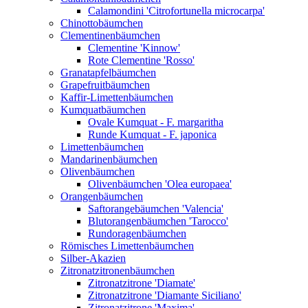
Calamondini 'Citrofortunella microcarpa'
Chinottobäumchen
Clementinenbäumchen
Clementine 'Kinnow'
Rote Clementine 'Rosso'
Granatapfelbäumchen
Grapefruitbäumchen
Kaffir-Limettenbäumchen
Kumquatbäumchen
Ovale Kumquat - F. margaritha
Runde Kumquat - F. japonica
Limettenbäumchen
Mandarinenbäumchen
Olivenbäumchen
Olivenbäumchen 'Olea europaea'
Orangenbäumchen
Saftorangebäumchen 'Valencia'
Blutorangenbäumchen 'Tarocco'
Rundoragenbäumchen
Römisches Limettenbäumchen
Silber-Akazien
Zitronatzitronenbäumchen
Zitronatzitrone 'Diamate'
Zitronatzitrone 'Diamante Siciliano'
Zitronatzitrone 'Maxima'