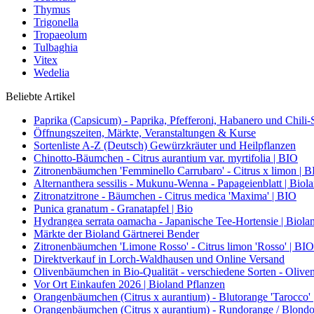
Thymus
Trigonella
Tropaeolum
Tulbaghia
Vitex
Wedelia
Beliebte Artikel
Paprika (Capsicum) - Paprika, Pfefferoni, Habanero und Chili-S
Öffnungszeiten, Märkte, Veranstaltungen & Kurse
Sortenliste A-Z (Deutsch) Gewürzkräuter und Heilpflanzen
Chinotto-Bäumchen - Citrus aurantium var. myrtifolia | BIO
Zitronenbäumchen 'Femminello Carrubaro' - Citrus x limon | 
Alternanthera sessilis - Mukunu-Wenna - Papageienblatt | Biol
Zitronatzitrone - Bäumchen - Citrus medica 'Maxima' | BIO
Punica granatum - Granatapfel | Bio
Hydrangea serrata oamacha - Japanische Tee-Hortensie | Biola
Märkte der Bioland Gärtnerei Bender
Zitronenbäumchen 'Limone Rosso' - Citrus limon 'Rosso' | BIO
Direktverkauf in Lorch-Waldhausen und Online Versand
Olivenbäumchen in Bio-Qualität - verschiedene Sorten - Olive
Vor Ort Einkaufen 2026 | Bioland Pflanzen
Orangenbäumchen (Citrus x aurantium) - Blutorange 'Tarocco'
Orangenbäumchen (Citrus x aurantium) - Rundorange / Blondo