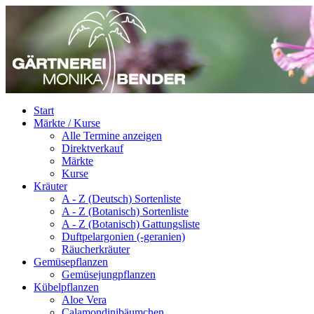
Start
Märkte / Kurse
Alle Termine anzeigen
Direktverkauf
Märkte
Kurse
Kräuter
A - Z (Deutsch) Sortenliste
A - Z (Botanisch) Sortenliste
A - Z (Botanisch) Gattungsliste
Duftpelargonien (-geranien)
Räucherkräuter
Gemüsepflanzen
Gemüsejungpflanzen
Kübelpflanzen
Aloe Vera
Calamondinibäumchen