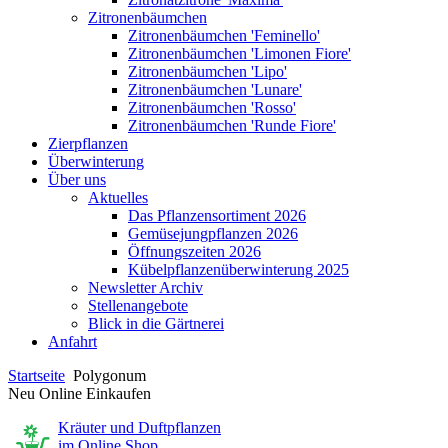
Zitronenbäumchen
Zitronenbäumchen 'Feminello'
Zitronenbäumchen 'Limonen Fiore'
Zitronenbäumchen 'Lipo'
Zitronenbäumchen 'Lunare'
Zitronenbäumchen 'Rosso'
Zitronenbäumchen 'Runde Fiore'
Zierpflanzen
Überwinterung
Über uns
Aktuelles
Das Pflanzensortiment 2026
Gemüsejungpflanzen 2026
Öffnungszeiten 2026
Kübelpflanzenüberwinterung 2025
Newsletter Archiv
Stellenangebote
Blick in die Gärtnerei
Anfahrt
Startseite
Polygonum
Neu Online Einkaufen
Kräuter und Duftpflanzen
im Online Shop