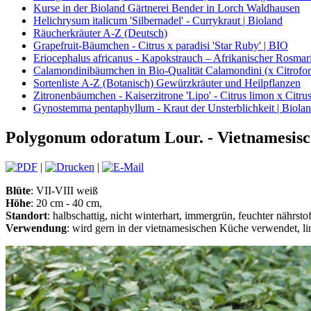
Kurse in der Bioland Gärtnerei Bender in Lorch Waldhausen
Helichrysum italicum 'Silbernadel' - Currykraut | Bioland
Räucherkräuter A-Z (Deutsch)
Grapefruit-Bäumchen - Citrus x paradisi 'Star Ruby' | BIO
Eriocephalus africanus - Kapokstrauch – Afrikanischer Rosmari
Calamondinibäumchen in Bio-Qualität Calamondini (x Citrofort
Sortenliste A-Z (Botanisch) Gewürzkräuter und Heilpflanzen
Zitronenbäumchen - Kaiserzitrone 'Lipo' - Citrus limon x Citrus
Gynostemma pentaphyllum - Kraut der Unsterblichkeit | Biola
Polygonum odoratum Lour. - Vietnamesisc
|
|
Blüte
: VII-VIII weiß
Höhe
: 20 cm - 40 cm,
Standort
: halbschattig, nicht winterhart, immergrün, feuchter nährsto
Verwendung
: wird gern in der vietnamesischen Küche verwendet, 