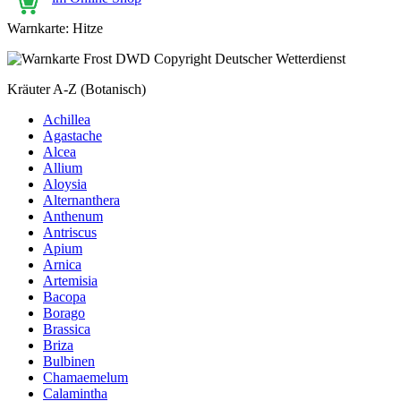
Warnkarte: Hitze
Kräuter A-Z (Botanisch)
Achillea
Agastache
Alcea
Allium
Aloysia
Alternanthera
Anthenum
Antriscus
Apium
Arnica
Artemisia
Bacopa
Borago
Brassica
Briza
Bulbinen
Chamaemelum
Calamintha