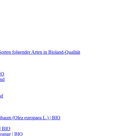
orten folgender Arten in Bioland-Qualität
BIO
and
nd
nbaum (Olea europaea L.) | BIO
 | BIO
range | BIO