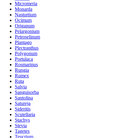
Micromeria
Monarda
Nasturtium
Ocimum
Origanum
Pelargonium
Petroselinum
Plantago
Plectranthus
Polygonum
Portulaca
Rosmarinus
Rungia
Rumex
Ruta
Salvia
Sanguisorba
Santolina
Satureja
Sideritis
Scutellaria
Stachys
Stevia
Tagetes
Teucrium