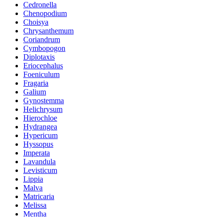
Cedronella
Chenopodium
Choisya
Chrysanthemum
Coriandrum
Cymbopogon
Diplotaxis
Eriocephalus
Foeniculum
Fragaria
Galium
Gynostemma
Helichrysum
Hierochloe
Hydrangea
Hypericum
Hyssopus
Imperata
Lavandula
Levisticum
Lippia
Malva
Matricaria
Melissa
Mentha