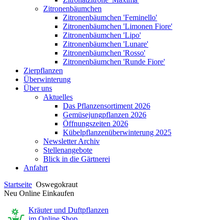
Zitronenbäumchen
Zitronenbäumchen 'Feminello'
Zitronenbäumchen 'Limonen Fiore'
Zitronenbäumchen 'Lipo'
Zitronenbäumchen 'Lunare'
Zitronenbäumchen 'Rosso'
Zitronenbäumchen 'Runde Fiore'
Zierpflanzen
Überwinterung
Über uns
Aktuelles
Das Pflanzensortiment 2026
Gemüsejungpflanzen 2026
Öffnungszeiten 2026
Kübelpflanzenüberwinterung 2025
Newsletter Archiv
Stellenangebote
Blick in die Gärtnerei
Anfahrt
Startseite
Oswegokraut
Neu Online Einkaufen
Kräuter und Duftpflanzen
im Online Shop