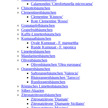
Calamondini 'Citrofortunella microcarpa'
Chinottobäumchen
Clementinenbäumchen
Clementine 'Kinnow'
Rote Clementine 'Rosso'
Granatapfelbäumchen
Grapefruitbäumchen
Kaffir-Limettenbäumchen
Kumquatbäumchen
Ovale Kumquat - F. margaritha
Runde Kumquat - F. japonica
Limettenbäumchen
Mandarinenbäumchen
Olivenbäumchen
Olivenbäumchen 'Olea europaea'
Orangenbäumchen
Saftorangebäumchen 'Valencia'
Blutorangenbäumchen 'Tarocco'
Rundoragenbäumchen
Römisches Limettenbäumchen
Silber-Akazien
Zitronatzitronenbäumchen
Zitronatzitrone 'Diamate'
Zitronatzitrone 'Diamante Siciliano'
Zitronatzitrone 'Maxima'