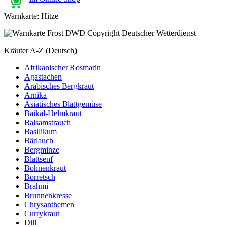
Warnkarte: Hitze
Kräuter A-Z (Deutsch)
Afrikanischer Rosmarin
Agastachen
Arabisches Bergkraut
Arnika
Asiatisches Blattgemüse
Baikal-Helmkraut
Balsamstrauch
Basilikum
Bärlauch
Bergminze
Blattsenf
Bohnenkraut
Borretsch
Brahmi
Brunnenkresse
Chrysanthemen
Currykraut
Dill