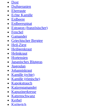
Dost
Duftgeranien
Eberraute
Echte Kamille
Erdbeere
Erdbeerspinat
Estragon (französischer)
Fenchel
Gamander
Griechischer Bergtee
Heil-Ziest
Heiligenkraut
Helmkraut
Hortensien
Japanisches Blutgras
Jiagoulan
Johanniskraut
Kamille (echte)
Kamille (römische)
Kapokstrauch
Katzengamander
Kapuzinerkresse
Katzenschwanz
Kerbel
Knöterich