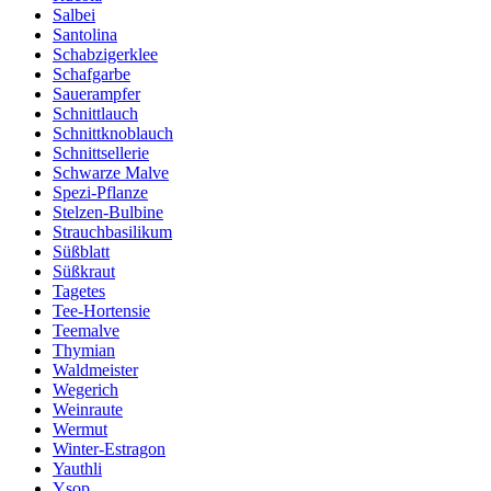
Salbei
Santolina
Schabzigerklee
Schafgarbe
Sauerampfer
Schnittlauch
Schnittknoblauch
Schnittsellerie
Schwarze Malve
Spezi-Pflanze
Stelzen-Bulbine
Strauchbasilikum
Süßblatt
Süßkraut
Tagetes
Tee-Hortensie
Teemalve
Thymian
Waldmeister
Wegerich
Weinraute
Wermut
Winter-Estragon
Yauthli
Ysop