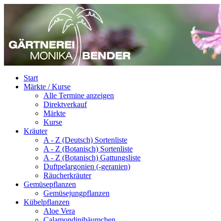
Start
Märkte / Kurse
Alle Termine anzeigen
Direktverkauf
Märkte
Kurse
Kräuter
A - Z (Deutsch) Sortenliste
A - Z (Botanisch) Sortenliste
A - Z (Botanisch) Gattungsliste
Duftpelargonien (-geranien)
Räucherkräuter
Gemüsepflanzen
Gemüsejungpflanzen
Kübelpflanzen
Aloe Vera
Calamondinibäumchen