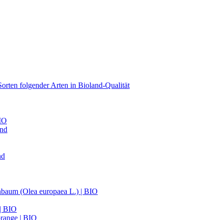
orten folgender Arten in Bioland-Qualität
BIO
and
nd
nbaum (Olea europaea L.) | BIO
 | BIO
range | BIO