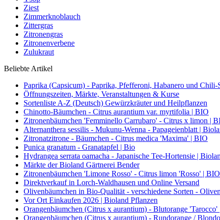
Ziest
Zimmerknoblauch
Zittergras
Zitronengras
Zitronenverbene
Zulukraut
Beliebte Artikel
Paprika (Capsicum) - Paprika, Pfefferoni, Habanero und Chili-S
Öffnungszeiten, Märkte, Veranstaltungen & Kurse
Sortenliste A-Z (Deutsch) Gewürzkräuter und Heilpflanzen
Chinotto-Bäumchen - Citrus aurantium var. myrtifolia | BIO
Zitronenbäumchen 'Femminello Carrubaro' - Citrus x limon | 
Alternanthera sessilis - Mukunu-Wenna - Papageienblatt | Biol
Zitronatzitrone - Bäumchen - Citrus medica 'Maxima' | BIO
Punica granatum - Granatapfel | Bio
Hydrangea serrata oamacha - Japanische Tee-Hortensie | Biola
Märkte der Bioland Gärtnerei Bender
Zitronenbäumchen 'Limone Rosso' - Citrus limon 'Rosso' | BIO
Direktverkauf in Lorch-Waldhausen und Online Versand
Olivenbäumchen in Bio-Qualität - verschiedene Sorten - Olive
Vor Ort Einkaufen 2026 | Bioland Pflanzen
Orangenbäumchen (Citrus x aurantium) - Blutorange 'Tarocco'
Orangenbäumchen (Citrus x aurantium) - Rundorange / Blondo