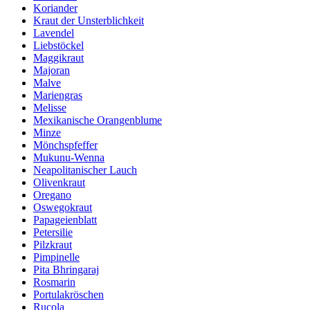
Koriander
Kraut der Unsterblichkeit
Lavendel
Liebstöckel
Maggikraut
Majoran
Malve
Mariengras
Melisse
Mexikanische Orangenblume
Minze
Mönchspfeffer
Mukunu-Wenna
Neapolitanischer Lauch
Olivenkraut
Oregano
Oswegokraut
Papageienblatt
Petersilie
Pilzkraut
Pimpinelle
Pita Bhringaraj
Rosmarin
Portulakröschen
Rucola