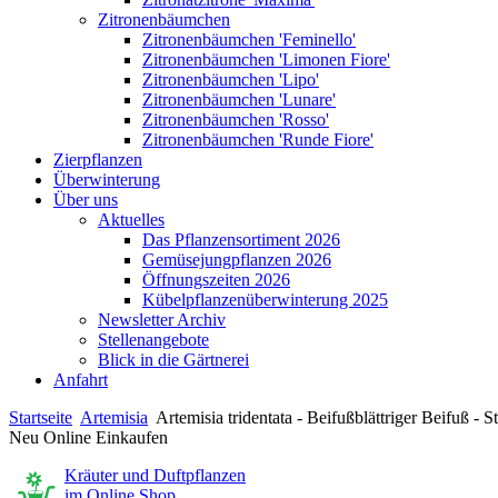
Zitronenbäumchen
Zitronenbäumchen 'Feminello'
Zitronenbäumchen 'Limonen Fiore'
Zitronenbäumchen 'Lipo'
Zitronenbäumchen 'Lunare'
Zitronenbäumchen 'Rosso'
Zitronenbäumchen 'Runde Fiore'
Zierpflanzen
Überwinterung
Über uns
Aktuelles
Das Pflanzensortiment 2026
Gemüsejungpflanzen 2026
Öffnungszeiten 2026
Kübelpflanzenüberwinterung 2025
Newsletter Archiv
Stellenangebote
Blick in die Gärtnerei
Anfahrt
Startseite
Artemisia
Artemisia tridentata - Beifußblättriger Beifuß - 
Neu Online Einkaufen
Kräuter und Duftpflanzen
im Online Shop