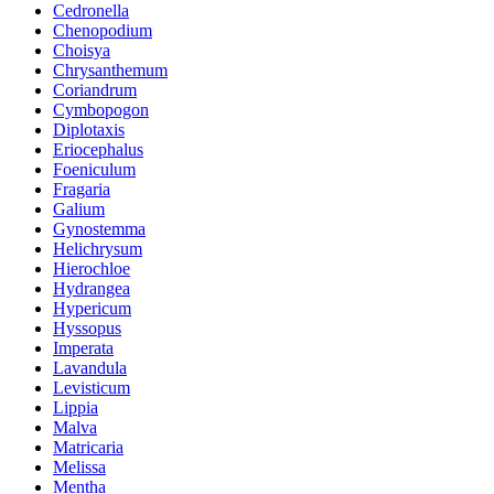
Cedronella
Chenopodium
Choisya
Chrysanthemum
Coriandrum
Cymbopogon
Diplotaxis
Eriocephalus
Foeniculum
Fragaria
Galium
Gynostemma
Helichrysum
Hierochloe
Hydrangea
Hypericum
Hyssopus
Imperata
Lavandula
Levisticum
Lippia
Malva
Matricaria
Melissa
Mentha