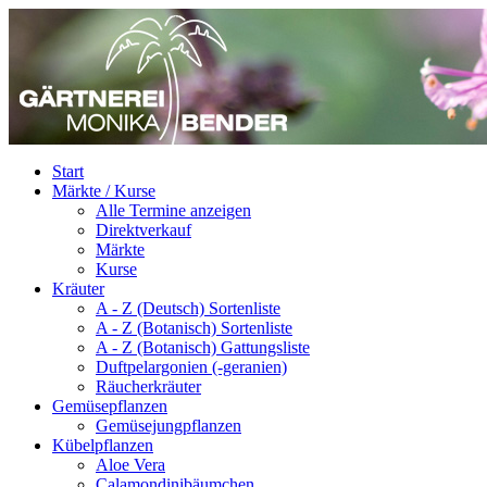
Start
Märkte / Kurse
Alle Termine anzeigen
Direktverkauf
Märkte
Kurse
Kräuter
A - Z (Deutsch) Sortenliste
A - Z (Botanisch) Sortenliste
A - Z (Botanisch) Gattungsliste
Duftpelargonien (-geranien)
Räucherkräuter
Gemüsepflanzen
Gemüsejungpflanzen
Kübelpflanzen
Aloe Vera
Calamondinibäumchen