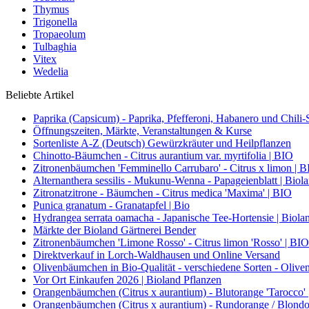
Thymus
Trigonella
Tropaeolum
Tulbaghia
Vitex
Wedelia
Beliebte Artikel
Paprika (Capsicum) - Paprika, Pfefferoni, Habanero und Chili-S
Öffnungszeiten, Märkte, Veranstaltungen & Kurse
Sortenliste A-Z (Deutsch) Gewürzkräuter und Heilpflanzen
Chinotto-Bäumchen - Citrus aurantium var. myrtifolia | BIO
Zitronenbäumchen 'Femminello Carrubaro' - Citrus x limon | 
Alternanthera sessilis - Mukunu-Wenna - Papageienblatt | Biol
Zitronatzitrone - Bäumchen - Citrus medica 'Maxima' | BIO
Punica granatum - Granatapfel | Bio
Hydrangea serrata oamacha - Japanische Tee-Hortensie | Biola
Märkte der Bioland Gärtnerei Bender
Zitronenbäumchen 'Limone Rosso' - Citrus limon 'Rosso' | BIO
Direktverkauf in Lorch-Waldhausen und Online Versand
Olivenbäumchen in Bio-Qualität - verschiedene Sorten - Olive
Vor Ort Einkaufen 2026 | Bioland Pflanzen
Orangenbäumchen (Citrus x aurantium) - Blutorange 'Tarocco'
Orangenbäumchen (Citrus x aurantium) - Rundorange / Blondo