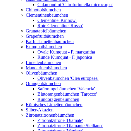
Calamondini 'Citrofortunella microcarpa'
Chinottobäumchen
Clementinenbäumchen
Clementine 'Kinnow'
Rote Clementine 'Rosso'
Granatapfelbäumchen
Grapefruitbäumchen
Kaffir-Limettenbäumchen
Kumquatbäumchen
Ovale Kumquat - F. margaritha
Runde Kumquat - F. japonica
Limettenbäumchen
Mandarinenbäumchen
Olivenbäumchen
Olivenbäumchen 'Olea europaea'
Orangenbäumchen
Saftorangebäumchen 'Valencia'
Blutorangenbäumchen 'Tarocco'
Rundoragenbäumchen
Römisches Limettenbäumchen
Silber-Akazien
Zitronatzitronenbäumchen
Zitronatzitrone 'Diamate'
Zitronatzitrone 'Diamante Siciliano'
Zitronatzitrone 'Maxima'