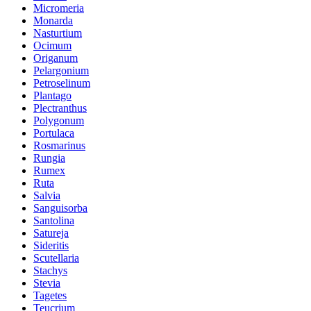
Micromeria
Monarda
Nasturtium
Ocimum
Origanum
Pelargonium
Petroselinum
Plantago
Plectranthus
Polygonum
Portulaca
Rosmarinus
Rungia
Rumex
Ruta
Salvia
Sanguisorba
Santolina
Satureja
Sideritis
Scutellaria
Stachys
Stevia
Tagetes
Teucrium