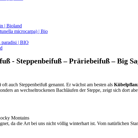
n | Bioland
unella microcarpa) | Bio
 paradisi | BIO
nd
ifuß - Steppenbeifuß – Präriebeifuß – Big S
)
oft auch Steppenbeifuß genannt. Er wächst am besten als
Kübelpflan
onders an wechseltrockenen Bachläufen der Steppe, zeigt sich dort abe
Rocky Montains
gnet, da die Art bei uns nicht völlig winterhart ist. Vom natürlichen Sta