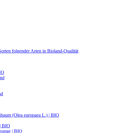
orten folgender Arten in Bioland-Qualität
BIO
and
nd
nbaum (Olea europaea L.) | BIO
 | BIO
range | BIO