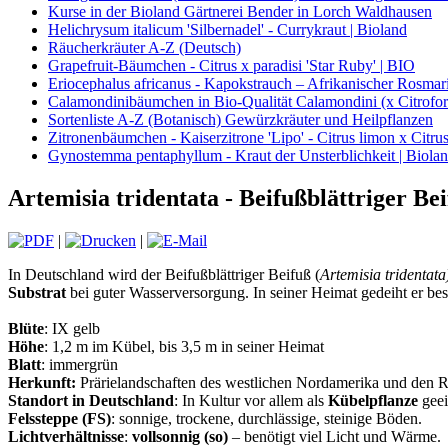
Kurse in der Bioland Gärtnerei Bender in Lorch Waldhausen
Helichrysum italicum 'Silbernadel' - Currykraut | Bioland
Räucherkräuter A-Z (Deutsch)
Grapefruit-Bäumchen - Citrus x paradisi 'Star Ruby' | BIO
Eriocephalus africanus - Kapokstrauch – Afrikanischer Rosmari
Calamondinibäumchen in Bio-Qualität Calamondini (x Citrofort
Sortenliste A-Z (Botanisch) Gewürzkräuter und Heilpflanzen
Zitronenbäumchen - Kaiserzitrone 'Lipo' - Citrus limon x Citrus
Gynostemma pentaphyllum - Kraut der Unsterblichkeit | Biola
Artemisia tridentata - Beifußblättriger Be
|
|
In Deutschland wird der Beifußblättriger Beifuß (
Artemisia tridentata
Substrat
bei guter Wasserversorgung. In seiner Heimat gedeiht er bes
Blüte
: IX gelb
Höhe
: 1,2 m im Kübel, bis 3,5 m in seiner Heimat
Blatt
: immergrün
Herkunft:
Prärielandschaften des westlichen Nordamerika und den 
Standort in Deutschland
: In Kultur vor allem als
Kübelpflanze
geei
Felssteppe (FS)
: sonnige, trockene, durchlässige, steinige Böden.
Lichtverhältnisse
:
vollsonnig (so)
– benötigt viel Licht und Wärme.