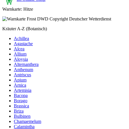
Warnkarte: Hitze
Kräuter A-Z (Botanisch)
Achillea
Agastache
Alcea
Allium
Aloysia
Alternanthera
Anthenum
Antriscus
Apium
Arnica
Artemisia
Bacopa
Borago
Brassica
Briza
Bulbinen
Chamaemelum
Calamintha