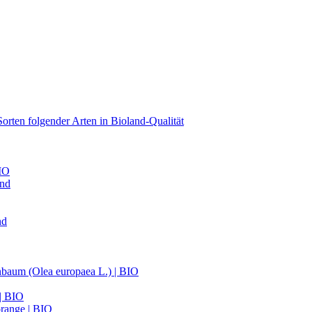
orten folgender Arten in Bioland-Qualität
BIO
and
nd
nbaum (Olea europaea L.) | BIO
 | BIO
range | BIO