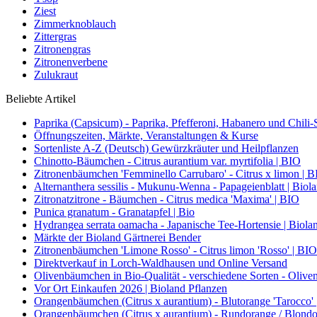
Ziest
Zimmerknoblauch
Zittergras
Zitronengras
Zitronenverbene
Zulukraut
Beliebte Artikel
Paprika (Capsicum) - Paprika, Pfefferoni, Habanero und Chili-S
Öffnungszeiten, Märkte, Veranstaltungen & Kurse
Sortenliste A-Z (Deutsch) Gewürzkräuter und Heilpflanzen
Chinotto-Bäumchen - Citrus aurantium var. myrtifolia | BIO
Zitronenbäumchen 'Femminello Carrubaro' - Citrus x limon | 
Alternanthera sessilis - Mukunu-Wenna - Papageienblatt | Biol
Zitronatzitrone - Bäumchen - Citrus medica 'Maxima' | BIO
Punica granatum - Granatapfel | Bio
Hydrangea serrata oamacha - Japanische Tee-Hortensie | Biola
Märkte der Bioland Gärtnerei Bender
Zitronenbäumchen 'Limone Rosso' - Citrus limon 'Rosso' | BIO
Direktverkauf in Lorch-Waldhausen und Online Versand
Olivenbäumchen in Bio-Qualität - verschiedene Sorten - Olive
Vor Ort Einkaufen 2026 | Bioland Pflanzen
Orangenbäumchen (Citrus x aurantium) - Blutorange 'Tarocco'
Orangenbäumchen (Citrus x aurantium) - Rundorange / Blondo