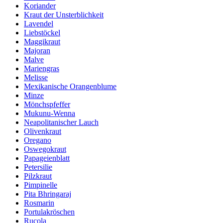
Koriander
Kraut der Unsterblichkeit
Lavendel
Liebstöckel
Maggikraut
Majoran
Malve
Mariengras
Melisse
Mexikanische Orangenblume
Minze
Mönchspfeffer
Mukunu-Wenna
Neapolitanischer Lauch
Olivenkraut
Oregano
Oswegokraut
Papageienblatt
Petersilie
Pilzkraut
Pimpinelle
Pita Bhringaraj
Rosmarin
Portulakröschen
Rucola