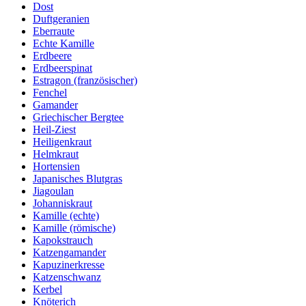
Dost
Duftgeranien
Eberraute
Echte Kamille
Erdbeere
Erdbeerspinat
Estragon (französischer)
Fenchel
Gamander
Griechischer Bergtee
Heil-Ziest
Heiligenkraut
Helmkraut
Hortensien
Japanisches Blutgras
Jiagoulan
Johanniskraut
Kamille (echte)
Kamille (römische)
Kapokstrauch
Katzengamander
Kapuzinerkresse
Katzenschwanz
Kerbel
Knöterich