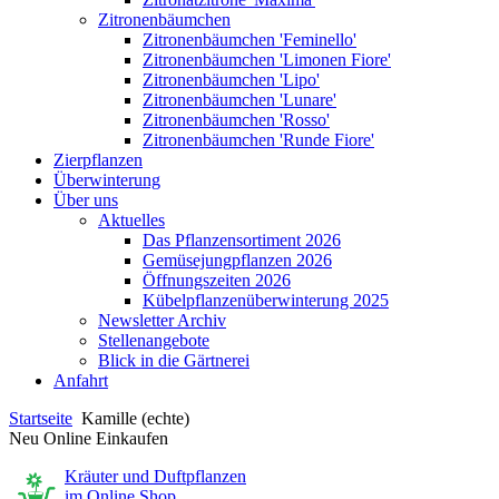
Zitronenbäumchen
Zitronenbäumchen 'Feminello'
Zitronenbäumchen 'Limonen Fiore'
Zitronenbäumchen 'Lipo'
Zitronenbäumchen 'Lunare'
Zitronenbäumchen 'Rosso'
Zitronenbäumchen 'Runde Fiore'
Zierpflanzen
Überwinterung
Über uns
Aktuelles
Das Pflanzensortiment 2026
Gemüsejungpflanzen 2026
Öffnungszeiten 2026
Kübelpflanzenüberwinterung 2025
Newsletter Archiv
Stellenangebote
Blick in die Gärtnerei
Anfahrt
Startseite
Kamille (echte)
Neu Online Einkaufen
Kräuter und Duftpflanzen
im Online Shop