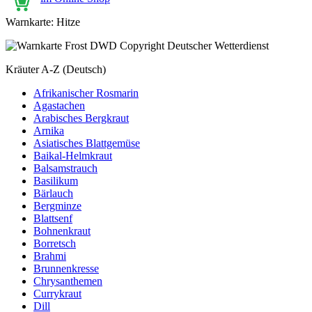
Warnkarte: Hitze
Kräuter A-Z (Deutsch)
Afrikanischer Rosmarin
Agastachen
Arabisches Bergkraut
Arnika
Asiatisches Blattgemüse
Baikal-Helmkraut
Balsamstrauch
Basilikum
Bärlauch
Bergminze
Blattsenf
Bohnenkraut
Borretsch
Brahmi
Brunnenkresse
Chrysanthemen
Currykraut
Dill