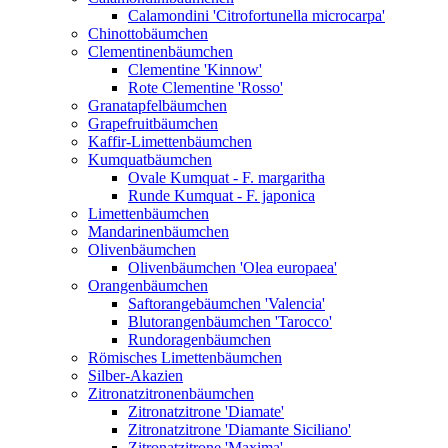
Calamondini 'Citrofortunella microcarpa'
Chinottobäumchen
Clementinenbäumchen
Clementine 'Kinnow'
Rote Clementine 'Rosso'
Granatapfelbäumchen
Grapefruitbäumchen
Kaffir-Limettenbäumchen
Kumquatbäumchen
Ovale Kumquat - F. margaritha
Runde Kumquat - F. japonica
Limettenbäumchen
Mandarinenbäumchen
Olivenbäumchen
Olivenbäumchen 'Olea europaea'
Orangenbäumchen
Saftorangebäumchen 'Valencia'
Blutorangenbäumchen 'Tarocco'
Rundoragenbäumchen
Römisches Limettenbäumchen
Silber-Akazien
Zitronatzitronenbäumchen
Zitronatzitrone 'Diamate'
Zitronatzitrone 'Diamante Siciliano'
Zitronatzitrone 'Maxima'