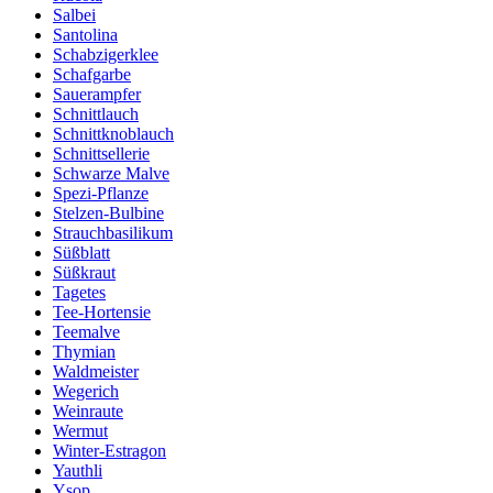
Salbei
Santolina
Schabzigerklee
Schafgarbe
Sauerampfer
Schnittlauch
Schnittknoblauch
Schnittsellerie
Schwarze Malve
Spezi-Pflanze
Stelzen-Bulbine
Strauchbasilikum
Süßblatt
Süßkraut
Tagetes
Tee-Hortensie
Teemalve
Thymian
Waldmeister
Wegerich
Weinraute
Wermut
Winter-Estragon
Yauthli
Ysop