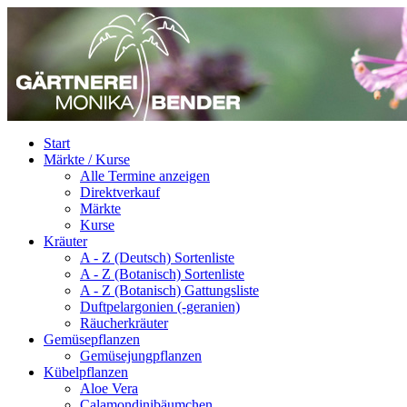
Start
Märkte / Kurse
Alle Termine anzeigen
Direktverkauf
Märkte
Kurse
Kräuter
A - Z (Deutsch) Sortenliste
A - Z (Botanisch) Sortenliste
A - Z (Botanisch) Gattungsliste
Duftpelargonien (-geranien)
Räucherkräuter
Gemüsepflanzen
Gemüsejungpflanzen
Kübelpflanzen
Aloe Vera
Calamondinibäumchen