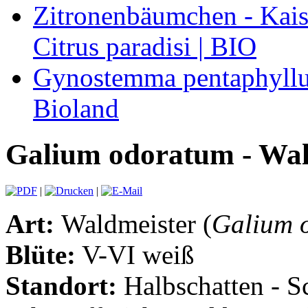
Zitronenbäumchen - Kaise
Citrus paradisi | BIO
Gynostemma pentaphyllum
Bioland
Galium odoratum - Wald
|
|
Art:
Waldmeister (
Galium 
Blüte:
V-VI weiß
Standort:
Halbschatten - S