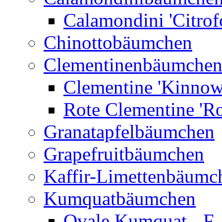
Calamondini 'Citrof
Chinottobäumchen
Clementinenbäumche
Clementine 'Kinnow
Rote Clementine 'Ro
Granatapfelbäumchen
Grapefruitbäumchen
Kaffir-Limettenbäumc
Kumquatbäumchen
Ovale Kumquat - F.