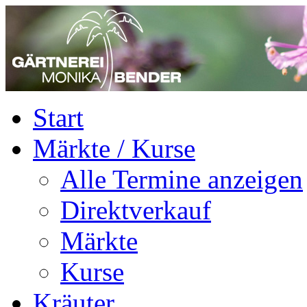
Start
Märkte / Kurse
Alle Termine anzeigen
Direktverkauf
Märkte
Kurse
Kräuter