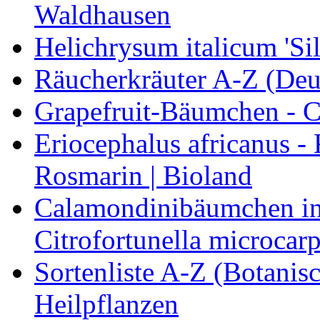
Waldhausen
Helichrysum italicum 'Sil
Räucherkräuter A-Z (Deu
Grapefruit-Bäumchen - Ci
Eriocephalus africanus -
Rosmarin | Bioland
Calamondinibäumchen in 
Citrofortunella microcarp
Sortenliste A-Z (Botanis
Heilpflanzen