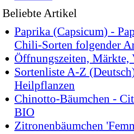
Beliebte Artikel
Paprika (Capsicum) - Pap
Chili-Sorten folgender Ar
Öffnungszeiten, Märkte,
Sortenliste A-Z (Deutsc
Heilpflanzen
Chinotto-Bäumchen - Citr
BIO
Zitronenbäumchen 'Femmi