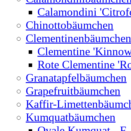
Calamondini 'Citrof
Chinottobäumchen
Clementinenbäumche
Clementine 'Kinnow
Rote Clementine 'Ro
Granatapfelbäumchen
Grapefruitbäumchen
Kaffir-Limettenbäumc
Kumquatbäumchen
Ovale Kumquat - F.