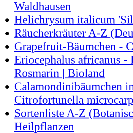
Waldhausen
Helichrysum italicum 'Sil
Räucherkräuter A-Z (Deu
Grapefruit-Bäumchen - Ci
Eriocephalus africanus -
Rosmarin | Bioland
Calamondinibäumchen in 
Citrofortunella microcarp
Sortenliste A-Z (Botanis
Heilpflanzen