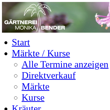
Start
Märkte / Kurse
Alle Termine anzeigen
Direktverkauf
Märkte
Kurse
Kräuter