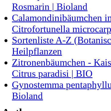
Rosmarin | Bioland
Calamondinibäumchen in 
Citrofortunella microcarp
Sortenliste A-Z (Botanis
Heilpflanzen
Zitronenbäumchen - Kaise
Citrus paradisi | BIO
Gynostemma pentaphyllum
Bioland