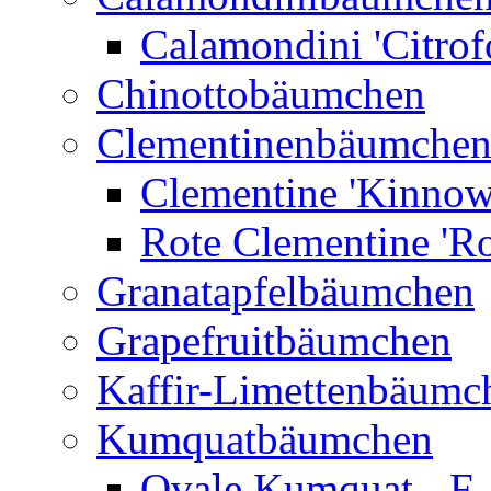
Calamondini 'Citrof
Chinottobäumchen
Clementinenbäumche
Clementine 'Kinnow
Rote Clementine 'Ro
Granatapfelbäumchen
Grapefruitbäumchen
Kaffir-Limettenbäumc
Kumquatbäumchen
Ovale Kumquat - F.