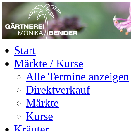
Start
Märkte / Kurse
Alle Termine anzeigen
Direktverkauf
Märkte
Kurse
Kräuter