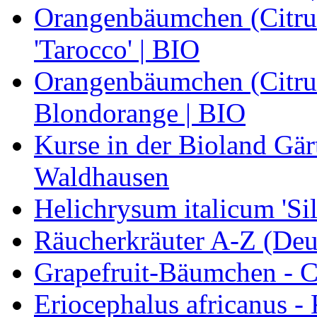
Orangenbäumchen (Citrus
'Tarocco' | BIO
Orangenbäumchen (Citrus
Blondorange | BIO
Kurse in der Bioland Gär
Waldhausen
Helichrysum italicum 'Sil
Räucherkräuter A-Z (Deu
Grapefruit-Bäumchen - Ci
Eriocephalus africanus -