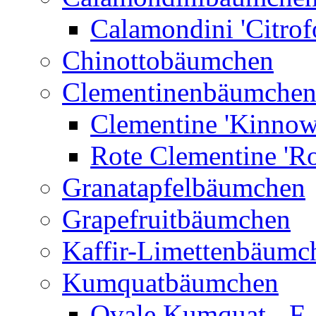
Calamondini 'Citrof
Chinottobäumchen
Clementinenbäumche
Clementine 'Kinnow
Rote Clementine 'Ro
Granatapfelbäumchen
Grapefruitbäumchen
Kaffir-Limettenbäumc
Kumquatbäumchen
Ovale Kumquat - F.