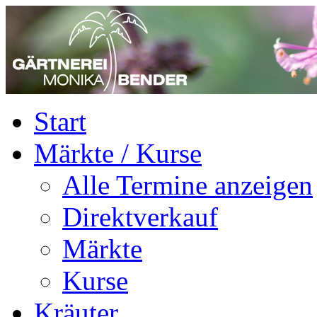
Start
Märkte / Kurse
Alle Termine anzeigen
Direktverkauf
Märkte
Kurse
Kräuter