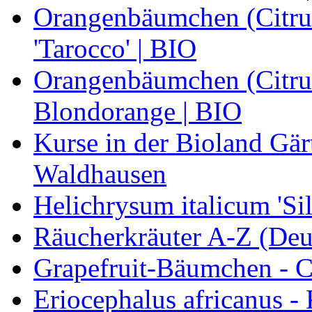
Orangenbäumchen (Citrus
'Tarocco' | BIO
Orangenbäumchen (Citrus
Blondorange | BIO
Kurse in der Bioland Gär
Waldhausen
Helichrysum italicum 'Sil
Räucherkräuter A-Z (Deu
Grapefruit-Bäumchen - Ci
Eriocephalus africanus -