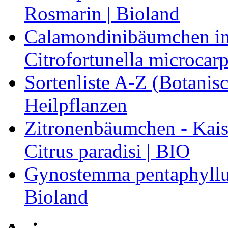
Rosmarin | Bioland
Calamondinibäumchen in 
Citrofortunella microcarp
Sortenliste A-Z (Botanis
Heilpflanzen
Zitronenbäumchen - Kaise
Citrus paradisi | BIO
Gynostemma pentaphyllum
Bioland