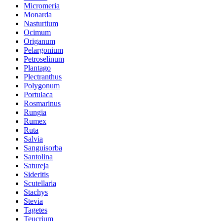
Micromeria
Monarda
Nasturtium
Ocimum
Origanum
Pelargonium
Petroselinum
Plantago
Plectranthus
Polygonum
Portulaca
Rosmarinus
Rungia
Rumex
Ruta
Salvia
Sanguisorba
Santolina
Satureja
Sideritis
Scutellaria
Stachys
Stevia
Tagetes
Teucrium