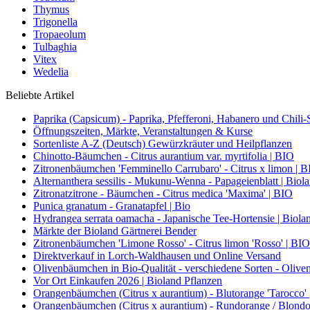
Thymus
Trigonella
Tropaeolum
Tulbaghia
Vitex
Wedelia
Beliebte Artikel
Paprika (Capsicum) - Paprika, Pfefferoni, Habanero und Chili-S
Öffnungszeiten, Märkte, Veranstaltungen & Kurse
Sortenliste A-Z (Deutsch) Gewürzkräuter und Heilpflanzen
Chinotto-Bäumchen - Citrus aurantium var. myrtifolia | BIO
Zitronenbäumchen 'Femminello Carrubaro' - Citrus x limon | 
Alternanthera sessilis - Mukunu-Wenna - Papageienblatt | Biol
Zitronatzitrone - Bäumchen - Citrus medica 'Maxima' | BIO
Punica granatum - Granatapfel | Bio
Hydrangea serrata oamacha - Japanische Tee-Hortensie | Biola
Märkte der Bioland Gärtnerei Bender
Zitronenbäumchen 'Limone Rosso' - Citrus limon 'Rosso' | BIO
Direktverkauf in Lorch-Waldhausen und Online Versand
Olivenbäumchen in Bio-Qualität - verschiedene Sorten - Olive
Vor Ort Einkaufen 2026 | Bioland Pflanzen
Orangenbäumchen (Citrus x aurantium) - Blutorange 'Tarocco'
Orangenbäumchen (Citrus x aurantium) - Rundorange / Blondo