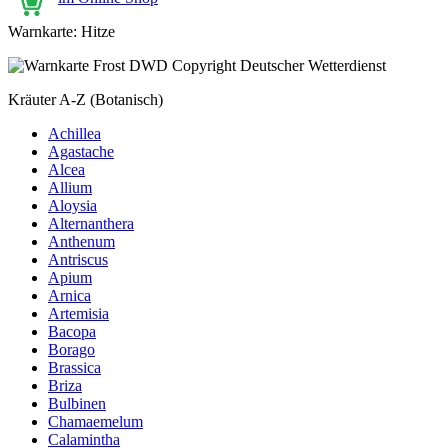
Warnkarte: Hitze
Kräuter A-Z (Botanisch)
Achillea
Agastache
Alcea
Allium
Aloysia
Alternanthera
Anthenum
Antriscus
Apium
Arnica
Artemisia
Bacopa
Borago
Brassica
Briza
Bulbinen
Chamaemelum
Calamintha