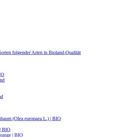
orten folgender Arten in Bioland-Qualität
BIO
and
nd
nbaum (Olea europaea L.) | BIO
 | BIO
range | BIO