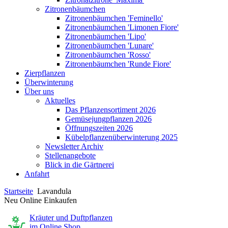
Zitronenbäumchen
Zitronenbäumchen 'Feminello'
Zitronenbäumchen 'Limonen Fiore'
Zitronenbäumchen 'Lipo'
Zitronenbäumchen 'Lunare'
Zitronenbäumchen 'Rosso'
Zitronenbäumchen 'Runde Fiore'
Zierpflanzen
Überwinterung
Über uns
Aktuelles
Das Pflanzensortiment 2026
Gemüsejungpflanzen 2026
Öffnungszeiten 2026
Kübelpflanzenüberwinterung 2025
Newsletter Archiv
Stellenangebote
Blick in die Gärtnerei
Anfahrt
Startseite
Lavandula
Neu Online Einkaufen
Kräuter und Duftpflanzen
im Online Shop