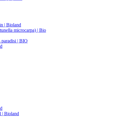
n | Bioland
unella microcarpa) | Bio
 paradisi | BIO
nd
nd
 | Bioland