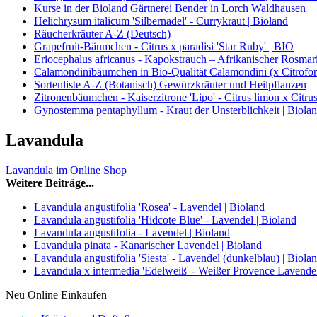
Kurse in der Bioland Gärtnerei Bender in Lorch Waldhausen
Helichrysum italicum 'Silbernadel' - Currykraut | Bioland
Räucherkräuter A-Z (Deutsch)
Grapefruit-Bäumchen - Citrus x paradisi 'Star Ruby' | BIO
Eriocephalus africanus - Kapokstrauch – Afrikanischer Rosmari
Calamondinibäumchen in Bio-Qualität Calamondini (x Citrofort
Sortenliste A-Z (Botanisch) Gewürzkräuter und Heilpflanzen
Zitronenbäumchen - Kaiserzitrone 'Lipo' - Citrus limon x Citrus
Gynostemma pentaphyllum - Kraut der Unsterblichkeit | Biola
Lavandula
Lavandula im Online Shop
Weitere Beiträge...
Lavandula angustifolia 'Rosea' - Lavendel | Bioland
Lavandula angustifolia 'Hidcote Blue' - Lavendel | Bioland
Lavandula angustifolia - Lavendel | Bioland
Lavandula pinata - Kanarischer Lavendel | Bioland
Lavandula angustifolia 'Siesta' - Lavendel (dunkelblau) | Biola
Lavandula x intermedia 'Edelweiß' - Weißer Provence Lavendel
Neu Online Einkaufen