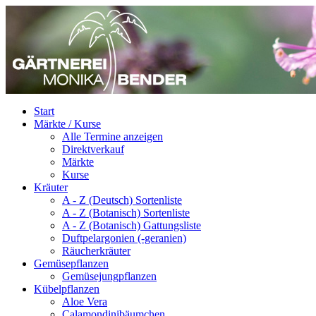
Start
Märkte / Kurse
Alle Termine anzeigen
Direktverkauf
Märkte
Kurse
Kräuter
A - Z (Deutsch) Sortenliste
A - Z (Botanisch) Sortenliste
A - Z (Botanisch) Gattungsliste
Duftpelargonien (-geranien)
Räucherkräuter
Gemüsepflanzen
Gemüsejungpflanzen
Kübelpflanzen
Aloe Vera
Calamondinibäumchen