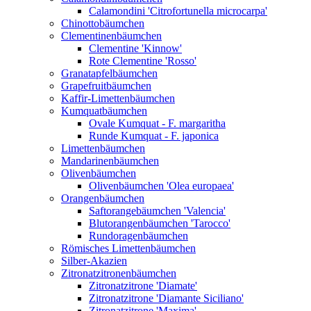
Calamondini 'Citrofortunella microcarpa'
Chinottobäumchen
Clementinenbäumchen
Clementine 'Kinnow'
Rote Clementine 'Rosso'
Granatapfelbäumchen
Grapefruitbäumchen
Kaffir-Limettenbäumchen
Kumquatbäumchen
Ovale Kumquat - F. margaritha
Runde Kumquat - F. japonica
Limettenbäumchen
Mandarinenbäumchen
Olivenbäumchen
Olivenbäumchen 'Olea europaea'
Orangenbäumchen
Saftorangebäumchen 'Valencia'
Blutorangenbäumchen 'Tarocco'
Rundoragenbäumchen
Römisches Limettenbäumchen
Silber-Akazien
Zitronatzitronenbäumchen
Zitronatzitrone 'Diamate'
Zitronatzitrone 'Diamante Siciliano'
Zitronatzitrone 'Maxima'