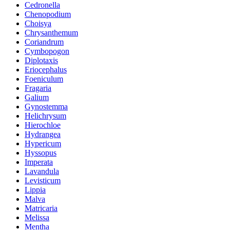
Cedronella
Chenopodium
Choisya
Chrysanthemum
Coriandrum
Cymbopogon
Diplotaxis
Eriocephalus
Foeniculum
Fragaria
Galium
Gynostemma
Helichrysum
Hierochloe
Hydrangea
Hypericum
Hyssopus
Imperata
Lavandula
Levisticum
Lippia
Malva
Matricaria
Melissa
Mentha