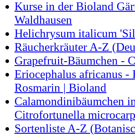
Kurse in der Bioland Gär
Waldhausen
Helichrysum italicum 'Sil
Räucherkräuter A-Z (Deu
Grapefruit-Bäumchen - Ci
Eriocephalus africanus -
Rosmarin | Bioland
Calamondinibäumchen in 
Citrofortunella microcarp
Sortenliste A-Z (Botanis