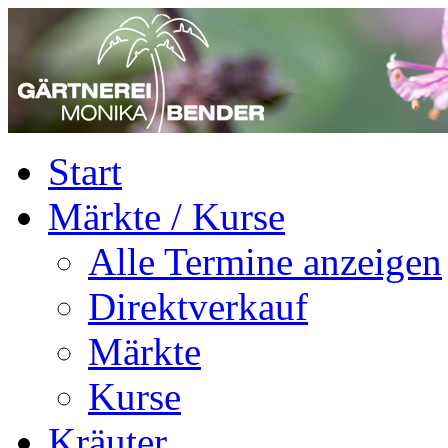
Start
Märkte / Kurse
Alle Termine anzeigen
Direktverkauf
Märkte
Kurse
Kräuter