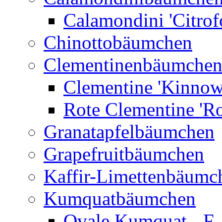
Calamondini 'Citrof
Chinottobäumchen
Clementinenbäumche
Clementine 'Kinnow
Rote Clementine 'Ro
Granatapfelbäumchen
Grapefruitbäumchen
Kaffir-Limettenbäumc
Kumquatbäumchen
Ovale Kumquat - F.