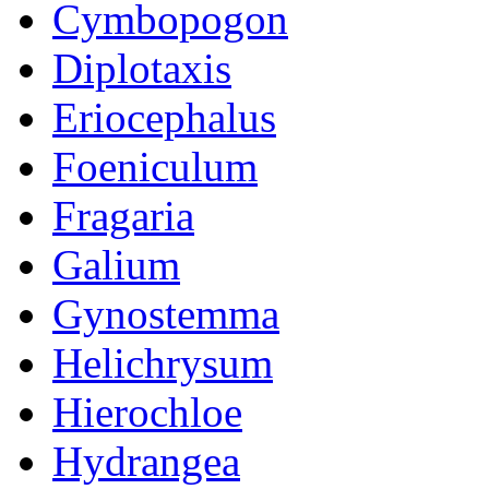
Cymbopogon
Diplotaxis
Eriocephalus
Foeniculum
Fragaria
Galium
Gynostemma
Helichrysum
Hierochloe
Hydrangea