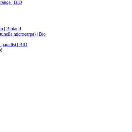
range | BIO
n | Bioland
unella microcarpa) | Bio
 paradisi | BIO
nd