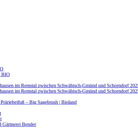
IO
| BIO
ldhausen im Remstal zwischen Schwäbisch-Gmünd und Schorndorf 202
ldhausen im Remstal zwischen Schwäbisch-Gmünd und Schorndorf 202
– Präriebeifuß – Big Sagebrush | Bioland
t
t
d Gärtnerei Bender