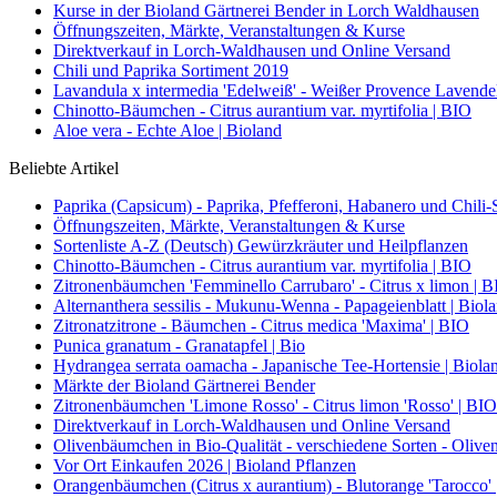
Kurse in der Bioland Gärtnerei Bender in Lorch Waldhausen
Öffnungszeiten, Märkte, Veranstaltungen & Kurse
Direktverkauf in Lorch-Waldhausen und Online Versand
Chili und Paprika Sortiment 2019
Lavandula x intermedia 'Edelweiß' - Weißer Provence Lavendel
Chinotto-Bäumchen - Citrus aurantium var. myrtifolia | BIO
Aloe vera - Echte Aloe | Bioland
Beliebte Artikel
Paprika (Capsicum) - Paprika, Pfefferoni, Habanero und Chili-S
Öffnungszeiten, Märkte, Veranstaltungen & Kurse
Sortenliste A-Z (Deutsch) Gewürzkräuter und Heilpflanzen
Chinotto-Bäumchen - Citrus aurantium var. myrtifolia | BIO
Zitronenbäumchen 'Femminello Carrubaro' - Citrus x limon | 
Alternanthera sessilis - Mukunu-Wenna - Papageienblatt | Biol
Zitronatzitrone - Bäumchen - Citrus medica 'Maxima' | BIO
Punica granatum - Granatapfel | Bio
Hydrangea serrata oamacha - Japanische Tee-Hortensie | Biola
Märkte der Bioland Gärtnerei Bender
Zitronenbäumchen 'Limone Rosso' - Citrus limon 'Rosso' | BIO
Direktverkauf in Lorch-Waldhausen und Online Versand
Olivenbäumchen in Bio-Qualität - verschiedene Sorten - Olive
Vor Ort Einkaufen 2026 | Bioland Pflanzen
Orangenbäumchen (Citrus x aurantium) - Blutorange 'Tarocco'