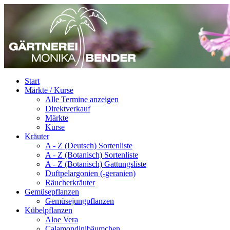
Start
Märkte / Kurse
Alle Termine anzeigen
Direktverkauf
Märkte
Kurse
Kräuter
A - Z (Deutsch) Sortenliste
A - Z (Botanisch) Sortenliste
A - Z (Botanisch) Gattungsliste
Duftpelargonien (-geranien)
Räucherkräuter
Gemüsepflanzen
Gemüsejungpflanzen
Kübelpflanzen
Aloe Vera
Calamondinibäumchen