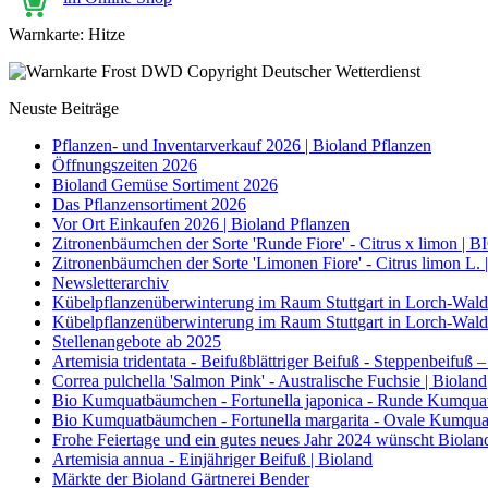
Warnkarte: Hitze
Neuste Beiträge
Pflanzen- und Inventarverkauf 2026 | Bioland Pflanzen
Öffnungszeiten 2026
Bioland Gemüse Sortiment 2026
Das Pflanzensortiment 2026
Vor Ort Einkaufen 2026 | Bioland Pflanzen
Zitronenbäumchen der Sorte 'Runde Fiore' - Citrus x limon | B
Zitronenbäumchen der Sorte 'Limonen Fiore' - Citrus limon L. 
Newsletterarchiv
Kübelpflanzenüberwinterung im Raum Stuttgart in Lorch-Wa
Kübelpflanzenüberwinterung im Raum Stuttgart in Lorch-Wa
Stellenangebote ab 2025
Artemisia tridentata - Beifußblättriger Beifuß - Steppenbeifuß 
Correa pulchella 'Salmon Pink' - Australische Fuchsie | Bioland
Bio Kumquatbäumchen - Fortunella japonica - Runde Kumqua
Bio Kumquatbäumchen - Fortunella margarita - Ovale Kumqua
Frohe Feiertage und ein gutes neues Jahr 2024 wünscht Biolan
Artemisia annua - Einjähriger Beifuß | Bioland
Märkte der Bioland Gärtnerei Bender