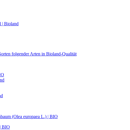
 | Bioland
orten folgender Arten in Bioland-Qualität
BIO
and
nd
nbaum (Olea europaea L.) | BIO
 | BIO