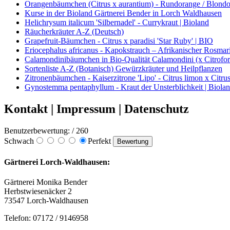
Orangenbäumchen (Citrus x aurantium) - Rundorange / Blondo
Kurse in der Bioland Gärtnerei Bender in Lorch Waldhausen
Helichrysum italicum 'Silbernadel' - Currykraut | Bioland
Räucherkräuter A-Z (Deutsch)
Grapefruit-Bäumchen - Citrus x paradisi 'Star Ruby' | BIO
Eriocephalus africanus - Kapokstrauch – Afrikanischer Rosmari
Calamondinibäumchen in Bio-Qualität Calamondini (x Citrofort
Sortenliste A-Z (Botanisch) Gewürzkräuter und Heilpflanzen
Zitronenbäumchen - Kaiserzitrone 'Lipo' - Citrus limon x Citrus
Gynostemma pentaphyllum - Kraut der Unsterblichkeit | Biola
Kontakt | Impressum | Datenschutz
Benutzerbewertung:
/ 260
Schwach
Perfekt
Gärtnerei Lorch-Waldhausen:
Gärtnerei Monika Bender
Herbstwiesenäcker 2
73547 Lorch-Waldhausen
Telefon: 07172 / 9146958