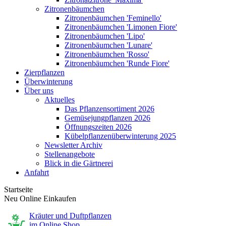
Zitronenbäumchen
Zitronenbäumchen 'Feminello'
Zitronenbäumchen 'Limonen Fiore'
Zitronenbäumchen 'Lipo'
Zitronenbäumchen 'Lunare'
Zitronenbäumchen 'Rosso'
Zitronenbäumchen 'Runde Fiore'
Zierpflanzen
Überwinterung
Über uns
Aktuelles
Das Pflanzensortiment 2026
Gemüsejungpflanzen 2026
Öffnungszeiten 2026
Kübelpflanzenüberwinterung 2025
Newsletter Archiv
Stellenangebote
Blick in die Gärtnerei
Anfahrt
Startseite
Neu Online Einkaufen
Kräuter und Duftpflanzen
im Online Shop