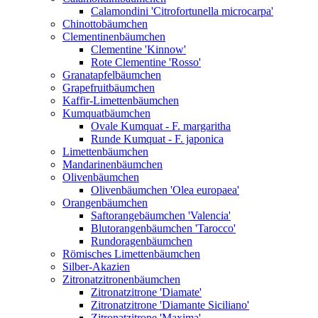
Calamondini 'Citrofortunella microcarpa'
Chinottobäumchen
Clementinenbäumchen
Clementine 'Kinnow'
Rote Clementine 'Rosso'
Granatapfelbäumchen
Grapefruitbäumchen
Kaffir-Limettenbäumchen
Kumquatbäumchen
Ovale Kumquat - F. margaritha
Runde Kumquat - F. japonica
Limettenbäumchen
Mandarinenbäumchen
Olivenbäumchen
Olivenbäumchen 'Olea europaea'
Orangenbäumchen
Saftorangebäumchen 'Valencia'
Blutorangenbäumchen 'Tarocco'
Rundoragenbäumchen
Römisches Limettenbäumchen
Silber-Akazien
Zitronatzitronenbäumchen
Zitronatzitrone 'Diamate'
Zitronatzitrone 'Diamante Siciliano'
Zitronatzitrone 'Maxima'