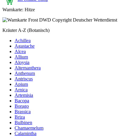
Warnkarte: Hitze
Kräuter A-Z (Botanisch)
Achillea
Agastache
Alcea
Allium
Aloysia
Alternanthera
Anthenum
Antriscus
Apium
Arnica
Artemisia
Bacopa
Borago
Brassica
Briza
Bulbinen
Chamaemelum
Calamintha