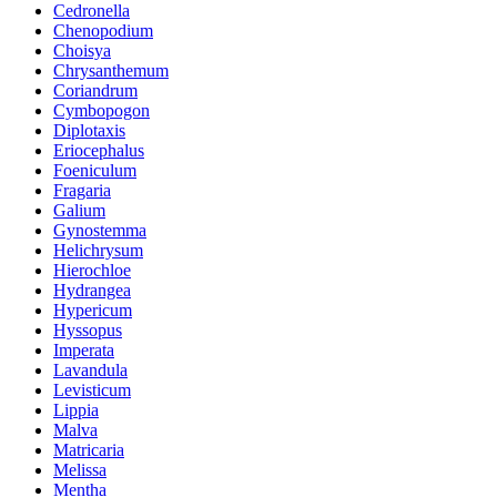
Cedronella
Chenopodium
Choisya
Chrysanthemum
Coriandrum
Cymbopogon
Diplotaxis
Eriocephalus
Foeniculum
Fragaria
Galium
Gynostemma
Helichrysum
Hierochloe
Hydrangea
Hypericum
Hyssopus
Imperata
Lavandula
Levisticum
Lippia
Malva
Matricaria
Melissa
Mentha