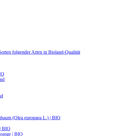
orten folgender Arten in Bioland-Qualität
BIO
and
nd
nbaum (Olea europaea L.) | BIO
 | BIO
range | BIO