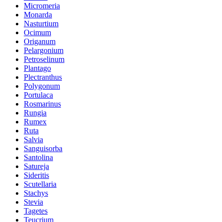
Micromeria
Monarda
Nasturtium
Ocimum
Origanum
Pelargonium
Petroselinum
Plantago
Plectranthus
Polygonum
Portulaca
Rosmarinus
Rungia
Rumex
Ruta
Salvia
Sanguisorba
Santolina
Satureja
Sideritis
Scutellaria
Stachys
Stevia
Tagetes
Teucrium