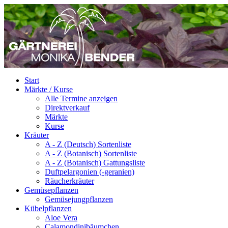
Start
Märkte / Kurse
Alle Termine anzeigen
Direktverkauf
Märkte
Kurse
Kräuter
A - Z (Deutsch) Sortenliste
A - Z (Botanisch) Sortenliste
A - Z (Botanisch) Gattungsliste
Duftpelargonien (-geranien)
Räucherkräuter
Gemüsepflanzen
Gemüsejungpflanzen
Kübelpflanzen
Aloe Vera
Calamondinibäumchen