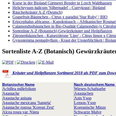
Kurse in der Bioland Gärtnerei Bender in Lorch Waldhausen
Helichrysum italicum 'Silbernadel' - Currykraut | Bioland
Räucherkräuter A-Z (Deutsch)
Grapefruit-Bäumchen - Citrus x paradisi 'Star Ruby' | BIO
Eriocephalus africanus - Kapokstrauch – Afrikanischer Rosmari
Calamondinibäumchen in Bio-Qualität Calamondini (x Citrofort
Sortenliste A-Z (Botanisch) Gewürzkräuter und Heilpflanzen
Zitronenbäumchen - Kaiserzitrone 'Lipo' - Citrus limon x Citrus
Gynostemma pentaphyllum - Kraut der Unsterblichkeit | Biola
Sortenliste A-Z (Botanisch) Gewürzkräute
|
|
Kräuter und Heilpflanzen Sortiment 2018 als PDF zum Dow
Botanischer Name
Nach deutschem Name s
Achillea millefolium
Wiesen-Schafgarbe
Agastache
Agastachen
Agastache anisata
Anis Ysop
Agastache mexicana 'Sangria'
Lemon-Ysop
Agastache rugosa 'Korean Zest'
Koreanische Minze
Alcea rosea var. Nigra
Schwarze Malve