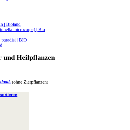
n | Bioland
unella microcarpa) | Bio
 paradisi | BIO
nd
r und Heilpflanzen
nload.
(ohne Zierpflanzen)
ortieren