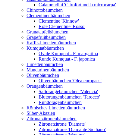
Calamondini 'Citrofortunella microcarpa'
Chinottobäumchen
Clementinenbäumchen
Clementine 'Kinnow'
Rote Clementine 'Rosso'
Granatapfelbäumchen
Grapefruitbäumchen
Kaffir-Limettenbäumchen
Kumquatbäumchen
Ovale Kumquat - F. margaritha
Runde Kumquat - F. japonica
Limettenbäumchen
Mandarinenbäumchen
Olivenbäumchen
Olivenbäumchen 'Olea europaea'
Orangenbäumchen
Saftorangebäumchen 'Valencia'
Blutorangenbäumchen 'Tarocco'
Rundoragenbäumchen
Römisches Limettenbäumchen
Silber-Akazien
Zitronatzitronenbäumchen
Zitronatzitrone 'Diamate'
Zitronatzitrone 'Diamante Siciliano'
Zitronatzitrone 'Maxima'