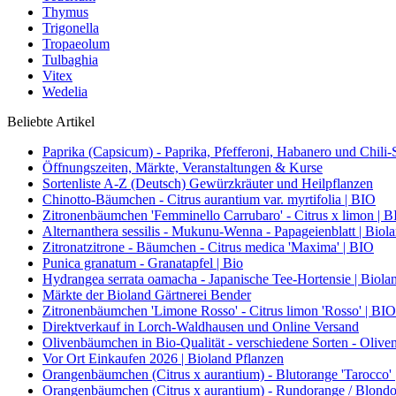
Thymus
Trigonella
Tropaeolum
Tulbaghia
Vitex
Wedelia
Beliebte Artikel
Paprika (Capsicum) - Paprika, Pfefferoni, Habanero und Chili-S
Öffnungszeiten, Märkte, Veranstaltungen & Kurse
Sortenliste A-Z (Deutsch) Gewürzkräuter und Heilpflanzen
Chinotto-Bäumchen - Citrus aurantium var. myrtifolia | BIO
Zitronenbäumchen 'Femminello Carrubaro' - Citrus x limon | 
Alternanthera sessilis - Mukunu-Wenna - Papageienblatt | Biol
Zitronatzitrone - Bäumchen - Citrus medica 'Maxima' | BIO
Punica granatum - Granatapfel | Bio
Hydrangea serrata oamacha - Japanische Tee-Hortensie | Biola
Märkte der Bioland Gärtnerei Bender
Zitronenbäumchen 'Limone Rosso' - Citrus limon 'Rosso' | BIO
Direktverkauf in Lorch-Waldhausen und Online Versand
Olivenbäumchen in Bio-Qualität - verschiedene Sorten - Olive
Vor Ort Einkaufen 2026 | Bioland Pflanzen
Orangenbäumchen (Citrus x aurantium) - Blutorange 'Tarocco'
Orangenbäumchen (Citrus x aurantium) - Rundorange / Blondo