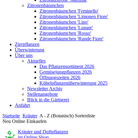
Zitronenbäumchen
Zitronenbäumchen 'Feminello'
Zitronenbäumchen 'Limonen Fiore'
Zitronenbäumchen 'Lipo'
Zitronenbäumchen 'Lunare'
Zitronenbäumchen 'Rosso'
Zitronenbäumchen 'Runde Fiore'
Zierpflanzen
Überwinterung
Über uns
Aktuelles
Das Pflanzensortiment 2026
Gemüsejungpflanzen 2026
Öffnungszeiten 2026
Kübelpflanzenüberwinterung 2025
Newsletter Archiv
Stellenangebote
Blick in die Gärtnerei
Anfahrt
Startseite
Kräuter
A - Z (Botanisch) Sortenliste
Neu Online Einkaufen
Kräuter und Duftpflanzen
im Online Shop