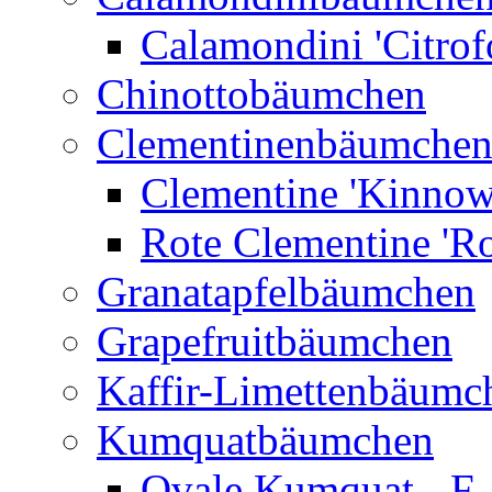
Calamondini 'Citrof
Chinottobäumchen
Clementinenbäumche
Clementine 'Kinnow
Rote Clementine 'Ro
Granatapfelbäumchen
Grapefruitbäumchen
Kaffir-Limettenbäumc
Kumquatbäumchen
Ovale Kumquat - F.