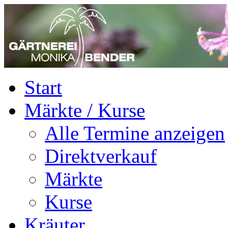
Start
Märkte / Kurse
Alle Termine anzeigen
Direktverkauf
Märkte
Kurse
Kräuter