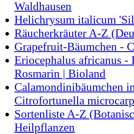
Waldhausen
Helichrysum italicum 'Sil
Räucherkräuter A-Z (Deu
Grapefruit-Bäumchen - Ci
Eriocephalus africanus -
Rosmarin | Bioland
Calamondinibäumchen in 
Citrofortunella microcarp
Sortenliste A-Z (Botanis
Heilpflanzen