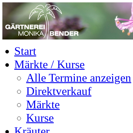
Start
Märkte / Kurse
Alle Termine anzeigen
Direktverkauf
Märkte
Kurse
Kräuter