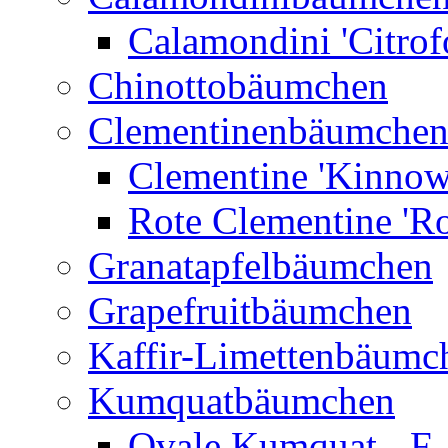
Calamondini 'Citrof
Chinottobäumchen
Clementinenbäumche
Clementine 'Kinnow
Rote Clementine 'Ro
Granatapfelbäumchen
Grapefruitbäumchen
Kaffir-Limettenbäumc
Kumquatbäumchen
Ovale Kumquat - F.