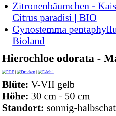
Zitronenbäumchen - Kaise
Citrus paradisi | BIO
Gynostemma pentaphyllum
Bioland
Hierochloe odorata - M
|
|
Blüte:
V-VII gelb
Höhe:
30 cm - 50 cm
Standort:
sonnig-halbschatt