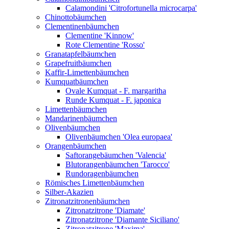
Calamondini 'Citrofortunella microcarpa'
Chinottobäumchen
Clementinenbäumchen
Clementine 'Kinnow'
Rote Clementine 'Rosso'
Granatapfelbäumchen
Grapefruitbäumchen
Kaffir-Limettenbäumchen
Kumquatbäumchen
Ovale Kumquat - F. margaritha
Runde Kumquat - F. japonica
Limettenbäumchen
Mandarinenbäumchen
Olivenbäumchen
Olivenbäumchen 'Olea europaea'
Orangenbäumchen
Saftorangebäumchen 'Valencia'
Blutorangenbäumchen 'Tarocco'
Rundoragenbäumchen
Römisches Limettenbäumchen
Silber-Akazien
Zitronatzitronenbäumchen
Zitronatzitrone 'Diamate'
Zitronatzitrone 'Diamante Siciliano'
Zitronatzitrone 'Maxima'