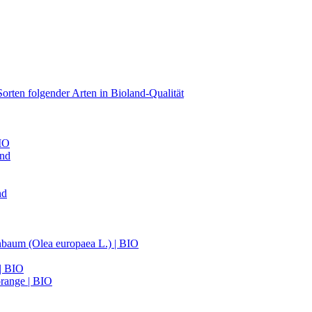
orten folgender Arten in Bioland-Qualität
BIO
and
nd
nbaum (Olea europaea L.) | BIO
 | BIO
range | BIO