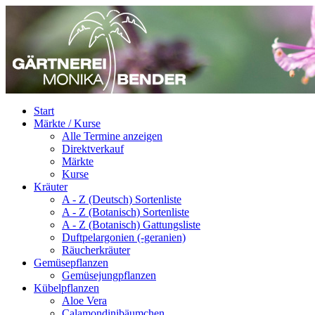
Start
Märkte / Kurse
Alle Termine anzeigen
Direktverkauf
Märkte
Kurse
Kräuter
A - Z (Deutsch) Sortenliste
A - Z (Botanisch) Sortenliste
A - Z (Botanisch) Gattungsliste
Duftpelargonien (-geranien)
Räucherkräuter
Gemüsepflanzen
Gemüsejungpflanzen
Kübelpflanzen
Aloe Vera
Calamondinibäumchen