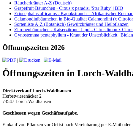
Räucherkräuter A-Z (Deutsch)
Grapefruit-Bäumchen - Citrus x paradisi 'Star Ruby' | BIO
Eriocephalus africanus - Kapokstrauch – Afrikanischer Rosmari
Calamondinibäumchen in Bio-Qualität Calamondini (x Citrofort
Sortenliste A-Z (Botanisch) Gewürzkräuter und Heilpflanzen
Zitronenbäumchen - Kaiserzitrone 'Lipo' - Citrus limon x Citrus
Gynostemma pentaphyllum - Kraut der Unsterblichkeit | Biola
Öffnungszeiten 2026
|
|
Öffnungszeiten in Lorch-Waldh
Direktverkauf Lorch-Waldhausen
Herbstwiesenäcker 2
73547 Lorch-Waldhausen
Geschlossen wegen Geschäftsaufgabe.
Einkauf von Pflanzen vor Ort ist nach Vereinbarung per E-Mail oder