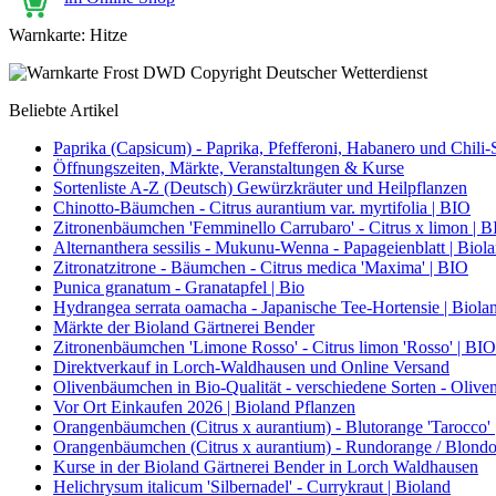
Warnkarte: Hitze
Beliebte Artikel
Paprika (Capsicum) - Paprika, Pfefferoni, Habanero und Chili-S
Öffnungszeiten, Märkte, Veranstaltungen & Kurse
Sortenliste A-Z (Deutsch) Gewürzkräuter und Heilpflanzen
Chinotto-Bäumchen - Citrus aurantium var. myrtifolia | BIO
Zitronenbäumchen 'Femminello Carrubaro' - Citrus x limon | 
Alternanthera sessilis - Mukunu-Wenna - Papageienblatt | Biol
Zitronatzitrone - Bäumchen - Citrus medica 'Maxima' | BIO
Punica granatum - Granatapfel | Bio
Hydrangea serrata oamacha - Japanische Tee-Hortensie | Biola
Märkte der Bioland Gärtnerei Bender
Zitronenbäumchen 'Limone Rosso' - Citrus limon 'Rosso' | BIO
Direktverkauf in Lorch-Waldhausen und Online Versand
Olivenbäumchen in Bio-Qualität - verschiedene Sorten - Olive
Vor Ort Einkaufen 2026 | Bioland Pflanzen
Orangenbäumchen (Citrus x aurantium) - Blutorange 'Tarocco'
Orangenbäumchen (Citrus x aurantium) - Rundorange / Blondo
Kurse in der Bioland Gärtnerei Bender in Lorch Waldhausen
Helichrysum italicum 'Silbernadel' - Currykraut | Bioland