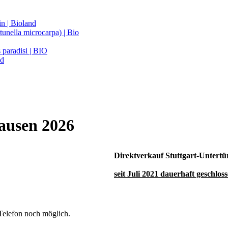
n | Bioland
unella microcarpa) | Bio
 paradisi | BIO
nd
ausen 2026
Direktverkauf Stuttgart-Untert
seit Juli 2021 dauerhaft geschlos
 Telefon noch möglich.