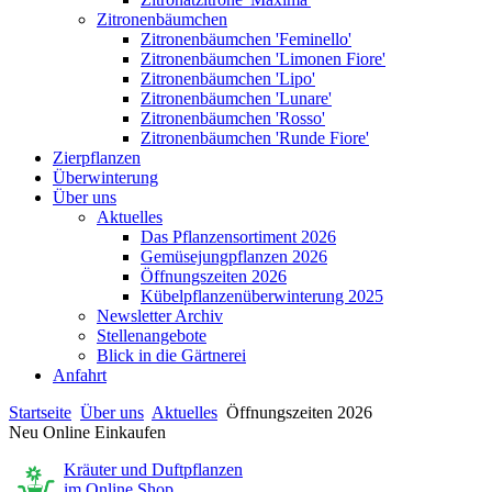
Zitronenbäumchen
Zitronenbäumchen 'Feminello'
Zitronenbäumchen 'Limonen Fiore'
Zitronenbäumchen 'Lipo'
Zitronenbäumchen 'Lunare'
Zitronenbäumchen 'Rosso'
Zitronenbäumchen 'Runde Fiore'
Zierpflanzen
Überwinterung
Über uns
Aktuelles
Das Pflanzensortiment 2026
Gemüsejungpflanzen 2026
Öffnungszeiten 2026
Kübelpflanzenüberwinterung 2025
Newsletter Archiv
Stellenangebote
Blick in die Gärtnerei
Anfahrt
Startseite
Über uns
Aktuelles
Öffnungszeiten 2026
Neu Online Einkaufen
Kräuter und Duftpflanzen
im Online Shop