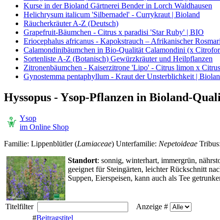
Kurse in der Bioland Gärtnerei Bender in Lorch Waldhausen
Helichrysum italicum 'Silbernadel' - Currykraut | Bioland
Räucherkräuter A-Z (Deutsch)
Grapefruit-Bäumchen - Citrus x paradisi 'Star Ruby' | BIO
Eriocephalus africanus - Kapokstrauch – Afrikanischer Rosmari
Calamondinibäumchen in Bio-Qualität Calamondini (x Citrofort
Sortenliste A-Z (Botanisch) Gewürzkräuter und Heilpflanzen
Zitronenbäumchen - Kaiserzitrone 'Lipo' - Citrus limon x Citrus
Gynostemma pentaphyllum - Kraut der Unsterblichkeit | Biola
Hyssopus - Ysop-Pflanzen in Bioland-Quali
Ysop
im Online Shop
Familie: Lippenblütler (
Lamiaceae
) Unterfamilie:
Nepetoideae
Tribus
Standort
: sonnig, winterhart, immergrün, nährst
geeignet für Steingärten, leichter Rückschnitt na
Suppen, Eierspeisen, kann auch als Tee getrunk
Titelfilter
Anzeige #
#
Beitragstitel