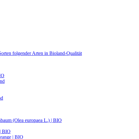
orten folgender Arten in Bioland-Qualität
BIO
and
nd
nbaum (Olea europaea L.) | BIO
 | BIO
range | BIO