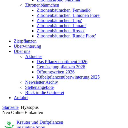
Zitronenbäumchen
Zitronenbäumchen 'Feminello'
Zitronenbäumchen 'Limonen Fiore'
Zitronenbäumchen 'Lipo'
Zitronenbäumchen 'Lunare'
Zitronenbäumchen 'Rosso'
Zitronenbäumchen 'Runde Fiore'
Zierpflanzen
Überwinterung
Über uns
Aktuelles
Das Pflanzensortiment 2026
Gemüsejungpflanzen 2026
Öffnungszeiten 2026
Kübelpflanzenüberwinterung 2025
Newsletter Archiv
Stellenangebote
Blick in die Gärtnerei
Anfahrt
Startseite
Hyssopus
Neu Online Einkaufen
Kräuter und Duftpflanzen
im Online Shop