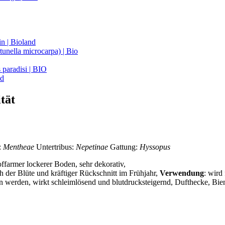
n | Bioland
unella microcarpa) | Bio
 paradisi | BIO
nd
tät
:
Mentheae
Untertribus:
Nepetinae
Gattung:
Hyssopus
offarmer lockerer Boden, sehr dekorativ,
ch der Blüte und kräftiger Rückschnitt im Frühjahr,
Verwendung
: wird
en werden, wirkt schleimlösend und blutdrucksteigernd, Dufthecke, Bi