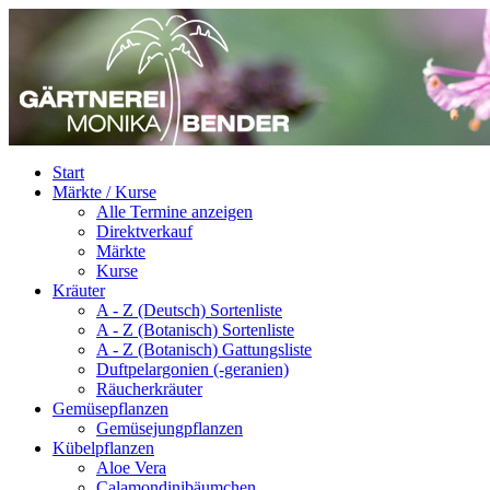
Start
Märkte / Kurse
Alle Termine anzeigen
Direktverkauf
Märkte
Kurse
Kräuter
A - Z (Deutsch) Sortenliste
A - Z (Botanisch) Sortenliste
A - Z (Botanisch) Gattungsliste
Duftpelargonien (-geranien)
Räucherkräuter
Gemüsepflanzen
Gemüsejungpflanzen
Kübelpflanzen
Aloe Vera
Calamondinibäumchen