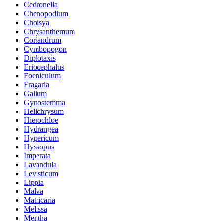
Cedronella
Chenopodium
Choisya
Chrysanthemum
Coriandrum
Cymbopogon
Diplotaxis
Eriocephalus
Foeniculum
Fragaria
Galium
Gynostemma
Helichrysum
Hierochloe
Hydrangea
Hypericum
Hyssopus
Imperata
Lavandula
Levisticum
Lippia
Malva
Matricaria
Melissa
Mentha