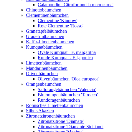
Calamondini 'Citrofortunella microcarpa'
Chinottobäumchen
Clementinenbäumchen
Clementine 'Kinnow'
Rote Clementine 'Rosso'
Granatapfelbäumchen
Grapefruitbäumchen
Kaffir-Limettenbäumchen
Kumquatbäumchen
Ovale Kumquat - F. margaritha
Runde Kumquat - F. japonica
Limettenbäumchen
Mandarinenbäumchen
Olivenbäumchen
Olivenbäumchen 'Olea europaea'
Orangenbäumchen
Saftorangebäumchen 'Valencia'
Blutorangenbäumchen 'Tarocco'
Rundoragenbäumchen
Römisches Limettenbäumchen
Silber-Akazien
Zitronatzitronenbäumchen
Zitronatzitrone 'Diamate'
Zitronatzitrone 'Diamante Siciliano'
Zitronatzitrone 'Maxima'