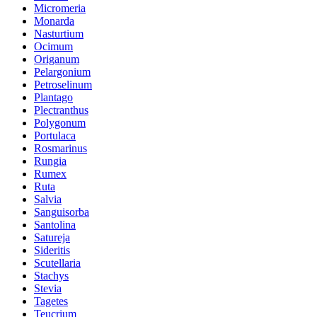
Micromeria
Monarda
Nasturtium
Ocimum
Origanum
Pelargonium
Petroselinum
Plantago
Plectranthus
Polygonum
Portulaca
Rosmarinus
Rungia
Rumex
Ruta
Salvia
Sanguisorba
Santolina
Satureja
Sideritis
Scutellaria
Stachys
Stevia
Tagetes
Teucrium