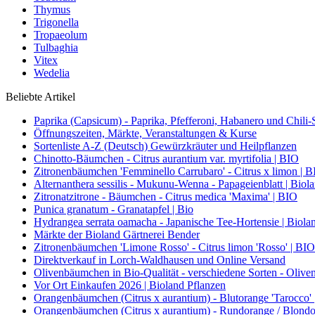
Thymus
Trigonella
Tropaeolum
Tulbaghia
Vitex
Wedelia
Beliebte Artikel
Paprika (Capsicum) - Paprika, Pfefferoni, Habanero und Chili-S
Öffnungszeiten, Märkte, Veranstaltungen & Kurse
Sortenliste A-Z (Deutsch) Gewürzkräuter und Heilpflanzen
Chinotto-Bäumchen - Citrus aurantium var. myrtifolia | BIO
Zitronenbäumchen 'Femminello Carrubaro' - Citrus x limon | 
Alternanthera sessilis - Mukunu-Wenna - Papageienblatt | Biol
Zitronatzitrone - Bäumchen - Citrus medica 'Maxima' | BIO
Punica granatum - Granatapfel | Bio
Hydrangea serrata oamacha - Japanische Tee-Hortensie | Biola
Märkte der Bioland Gärtnerei Bender
Zitronenbäumchen 'Limone Rosso' - Citrus limon 'Rosso' | BIO
Direktverkauf in Lorch-Waldhausen und Online Versand
Olivenbäumchen in Bio-Qualität - verschiedene Sorten - Olive
Vor Ort Einkaufen 2026 | Bioland Pflanzen
Orangenbäumchen (Citrus x aurantium) - Blutorange 'Tarocco'
Orangenbäumchen (Citrus x aurantium) - Rundorange / Blondo