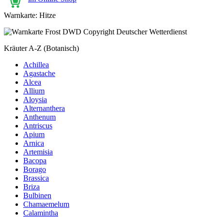
Warnkarte: Hitze
Kräuter A-Z (Botanisch)
Achillea
Agastache
Alcea
Allium
Aloysia
Alternanthera
Anthenum
Antriscus
Apium
Arnica
Artemisia
Bacopa
Borago
Brassica
Briza
Bulbinen
Chamaemelum
Calamintha