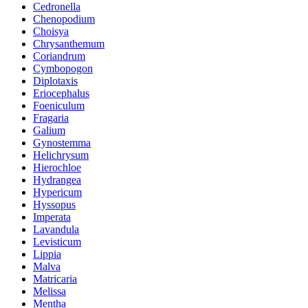
Cedronella
Chenopodium
Choisya
Chrysanthemum
Coriandrum
Cymbopogon
Diplotaxis
Eriocephalus
Foeniculum
Fragaria
Galium
Gynostemma
Helichrysum
Hierochloe
Hydrangea
Hypericum
Hyssopus
Imperata
Lavandula
Levisticum
Lippia
Malva
Matricaria
Melissa
Mentha