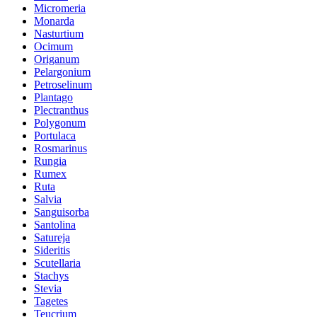
Micromeria
Monarda
Nasturtium
Ocimum
Origanum
Pelargonium
Petroselinum
Plantago
Plectranthus
Polygonum
Portulaca
Rosmarinus
Rungia
Rumex
Ruta
Salvia
Sanguisorba
Santolina
Satureja
Sideritis
Scutellaria
Stachys
Stevia
Tagetes
Teucrium