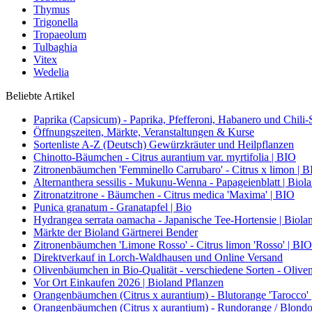
Thymus
Trigonella
Tropaeolum
Tulbaghia
Vitex
Wedelia
Beliebte Artikel
Paprika (Capsicum) - Paprika, Pfefferoni, Habanero und Chili-S
Öffnungszeiten, Märkte, Veranstaltungen & Kurse
Sortenliste A-Z (Deutsch) Gewürzkräuter und Heilpflanzen
Chinotto-Bäumchen - Citrus aurantium var. myrtifolia | BIO
Zitronenbäumchen 'Femminello Carrubaro' - Citrus x limon | 
Alternanthera sessilis - Mukunu-Wenna - Papageienblatt | Biol
Zitronatzitrone - Bäumchen - Citrus medica 'Maxima' | BIO
Punica granatum - Granatapfel | Bio
Hydrangea serrata oamacha - Japanische Tee-Hortensie | Biola
Märkte der Bioland Gärtnerei Bender
Zitronenbäumchen 'Limone Rosso' - Citrus limon 'Rosso' | BIO
Direktverkauf in Lorch-Waldhausen und Online Versand
Olivenbäumchen in Bio-Qualität - verschiedene Sorten - Olive
Vor Ort Einkaufen 2026 | Bioland Pflanzen
Orangenbäumchen (Citrus x aurantium) - Blutorange 'Tarocco'
Orangenbäumchen (Citrus x aurantium) - Rundorange / Blondo