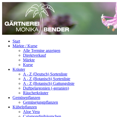
Start
Märkte / Kurse
Alle Termine anzeigen
Direktverkauf
Märkte
Kurse
Kräuter
A - Z (Deutsch) Sortenliste
A - Z (Botanisch) Sortenliste
A - Z (Botanisch) Gattungsliste
Duftpelargonien (-geranien)
Räucherkräuter
Gemüsepflanzen
Gemüsejungpflanzen
Kübelpflanzen
Aloe Vera
Calamondinibäumchen