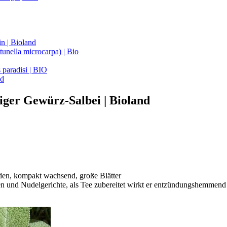
n | Bioland
unella microcarpa) | Bio
 paradisi | BIO
nd
triger Gewürz-Salbei | Bioland
oden, kompakt wachsend, große Blätter
en und Nudelgerichte, als Tee zubereitet wirkt er entzündungshemme