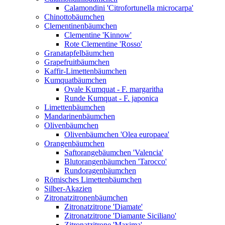
Calamondini 'Citrofortunella microcarpa'
Chinottobäumchen
Clementinenbäumchen
Clementine 'Kinnow'
Rote Clementine 'Rosso'
Granatapfelbäumchen
Grapefruitbäumchen
Kaffir-Limettenbäumchen
Kumquatbäumchen
Ovale Kumquat - F. margaritha
Runde Kumquat - F. japonica
Limettenbäumchen
Mandarinenbäumchen
Olivenbäumchen
Olivenbäumchen 'Olea europaea'
Orangenbäumchen
Saftorangebäumchen 'Valencia'
Blutorangenbäumchen 'Tarocco'
Rundoragenbäumchen
Römisches Limettenbäumchen
Silber-Akazien
Zitronatzitronenbäumchen
Zitronatzitrone 'Diamate'
Zitronatzitrone 'Diamante Siciliano'
Zitronatzitrone 'Maxima'