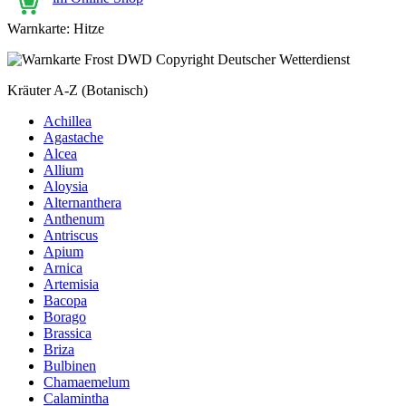
Warnkarte: Hitze
Kräuter A-Z (Botanisch)
Achillea
Agastache
Alcea
Allium
Aloysia
Alternanthera
Anthenum
Antriscus
Apium
Arnica
Artemisia
Bacopa
Borago
Brassica
Briza
Bulbinen
Chamaemelum
Calamintha