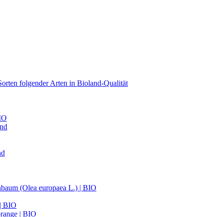
orten folgender Arten in Bioland-Qualität
BIO
and
nd
nbaum (Olea europaea L.) | BIO
 | BIO
range | BIO