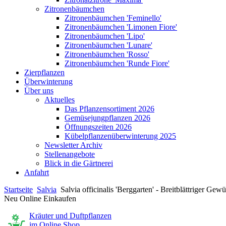
Zitronenbäumchen
Zitronenbäumchen 'Feminello'
Zitronenbäumchen 'Limonen Fiore'
Zitronenbäumchen 'Lipo'
Zitronenbäumchen 'Lunare'
Zitronenbäumchen 'Rosso'
Zitronenbäumchen 'Runde Fiore'
Zierpflanzen
Überwinterung
Über uns
Aktuelles
Das Pflanzensortiment 2026
Gemüsejungpflanzen 2026
Öffnungszeiten 2026
Kübelpflanzenüberwinterung 2025
Newsletter Archiv
Stellenangebote
Blick in die Gärtnerei
Anfahrt
Startseite
Salvia
Salvia officinalis 'Berggarten' - Breitblättriger Gew
Neu Online Einkaufen
Kräuter und Duftpflanzen
im Online Shop