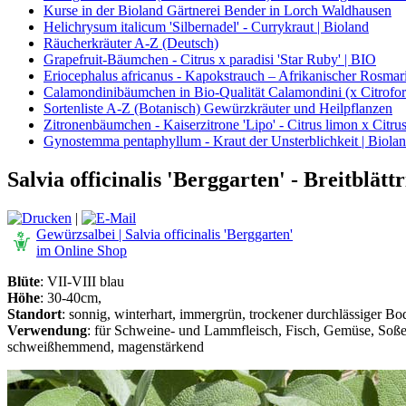
Kurse in der Bioland Gärtnerei Bender in Lorch Waldhausen
Helichrysum italicum 'Silbernadel' - Currykraut | Bioland
Räucherkräuter A-Z (Deutsch)
Grapefruit-Bäumchen - Citrus x paradisi 'Star Ruby' | BIO
Eriocephalus africanus - Kapokstrauch – Afrikanischer Rosmari
Calamondinibäumchen in Bio-Qualität Calamondini (x Citrofort
Sortenliste A-Z (Botanisch) Gewürzkräuter und Heilpflanzen
Zitronenbäumchen - Kaiserzitrone 'Lipo' - Citrus limon x Citrus
Gynostemma pentaphyllum - Kraut der Unsterblichkeit | Biola
Salvia officinalis 'Berggarten' - Breitblät
|
Gewürzsalbei | Salvia officinalis 'Berggarten'
im Online Shop
Blüte
: VII-VIII blau
Höhe
: 30-40cm,
Standort
: sonnig, winterhart, immergrün, trockener durchlässiger B
Verwendung
: für Schweine- und Lammfleisch, Fisch, Gemüse, Soß
schweißhemmend, magenstärkend