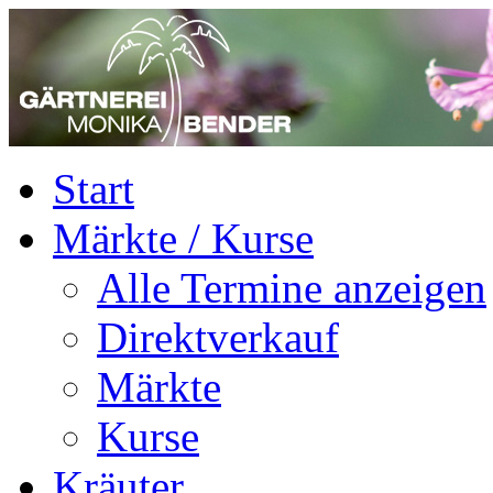
Start
Märkte / Kurse
Alle Termine anzeigen
Direktverkauf
Märkte
Kurse
Kräuter