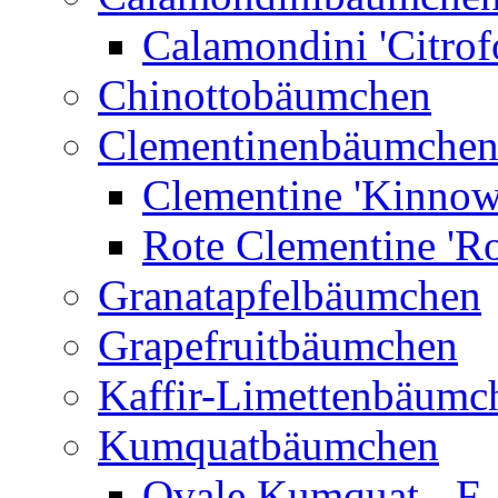
Calamondini 'Citrof
Chinottobäumchen
Clementinenbäumche
Clementine 'Kinnow
Rote Clementine 'Ro
Granatapfelbäumchen
Grapefruitbäumchen
Kaffir-Limettenbäumc
Kumquatbäumchen
Ovale Kumquat - F.