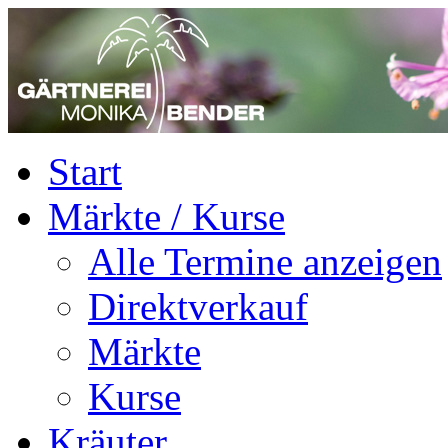
Start
Märkte / Kurse
Alle Termine anzeigen
Direktverkauf
Märkte
Kurse
Kräuter