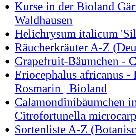
Kurse in der Bioland Gär
Waldhausen
Helichrysum italicum 'Sil
Räucherkräuter A-Z (Deu
Grapefruit-Bäumchen - Ci
Eriocephalus africanus -
Rosmarin | Bioland
Calamondinibäumchen in 
Citrofortunella microcarp
Sortenliste A-Z (Botanis