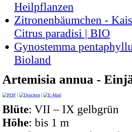
Heilpflanzen
Zitronenbäumchen - Kaise
Citrus paradisi | BIO
Gynostemma pentaphyllum
Bioland
Artemisia annua - Einjä
|
|
Blüte
: VII – IX gelbgrün
Höhe
: bis 1 m