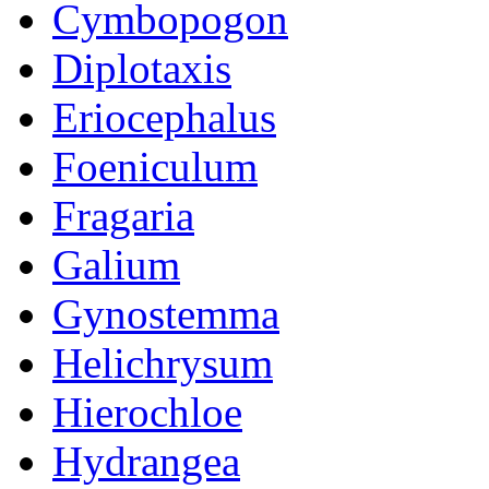
Cymbopogon
Diplotaxis
Eriocephalus
Foeniculum
Fragaria
Galium
Gynostemma
Helichrysum
Hierochloe
Hydrangea