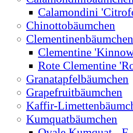
Calamondini 'Citrof
Chinottobäumchen
Clementinenbäumche
Clementine 'Kinnow
Rote Clementine 'Ro
Granatapfelbäumchen
Grapefruitbäumchen
Kaffir-Limettenbäumc
Kumquatbäumchen
Ovale Kumquat - F.