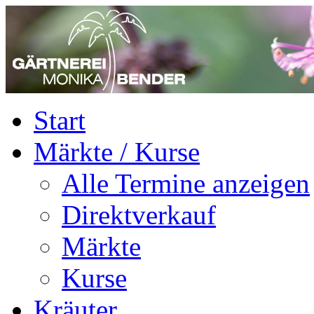
Start
Märkte / Kurse
Alle Termine anzeigen
Direktverkauf
Märkte
Kurse
Kräuter