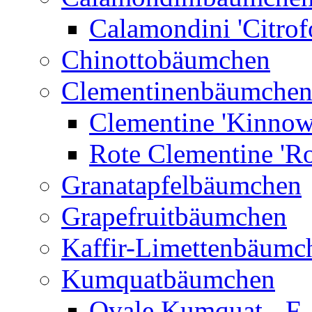
Calamondini 'Citrof
Chinottobäumchen
Clementinenbäumche
Clementine 'Kinnow
Rote Clementine 'Ro
Granatapfelbäumchen
Grapefruitbäumchen
Kaffir-Limettenbäumc
Kumquatbäumchen
Ovale Kumquat - F.