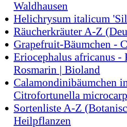
Waldhausen
Helichrysum italicum 'Sil
Räucherkräuter A-Z (Deu
Grapefruit-Bäumchen - Ci
Eriocephalus africanus -
Rosmarin | Bioland
Calamondinibäumchen in 
Citrofortunella microcarp
Sortenliste A-Z (Botanis
Heilpflanzen