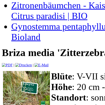
Zitronenbäumchen - Kaise
Citrus paradisi | BIO
Gynostemma pentaphyllum
Bioland
Briza media 'Zitterzebra
|
|
Blüte
: V-VII s
Höhe
: 20 cm 
Standort
: son