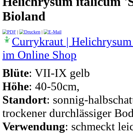
Helichrysum italicum 'S
Bioland
|
|
Currykraut | Helichrysum 
im Online Shop
Blüte
: VII-IX gelb
Höhe
: 40-50cm,
Standort
: sonnig-halbschat
trockener durchlässiger Bod
Verwendung
: schmeckt lei