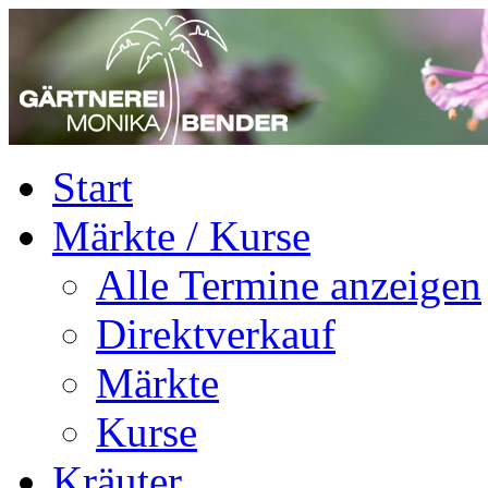
Start
Märkte / Kurse
Alle Termine anzeigen
Direktverkauf
Märkte
Kurse
Kräuter