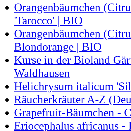
Orangenbäumchen (Citrus
'Tarocco' | BIO
Orangenbäumchen (Citrus
Blondorange | BIO
Kurse in der Bioland Gär
Waldhausen
Helichrysum italicum 'Sil
Räucherkräuter A-Z (Deu
Grapefruit-Bäumchen - Ci
Eriocephalus africanus -