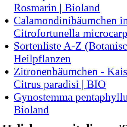
Rosmarin | Bioland
Calamondinibäumchen in 
Citrofortunella microcarp
Sortenliste A-Z (Botanis
Heilpflanzen
Zitronenbäumchen - Kaise
Citrus paradisi | BIO
Gynostemma pentaphyllum
Bioland