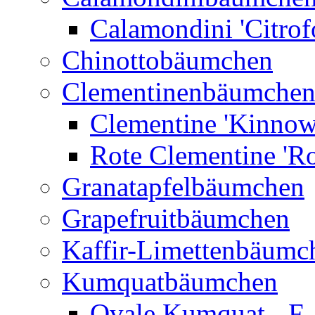
Calamondini 'Citrof
Chinottobäumchen
Clementinenbäumche
Clementine 'Kinnow
Rote Clementine 'Ro
Granatapfelbäumchen
Grapefruitbäumchen
Kaffir-Limettenbäumc
Kumquatbäumchen
Ovale Kumquat - F.