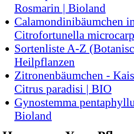
Rosmarin | Bioland
Calamondinibäumchen in 
Citrofortunella microcarp
Sortenliste A-Z (Botanis
Heilpflanzen
Zitronenbäumchen - Kaise
Citrus paradisi | BIO
Gynostemma pentaphyllum
Bioland