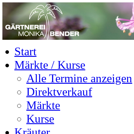
Start
Märkte / Kurse
Alle Termine anzeigen
Direktverkauf
Märkte
Kurse
Kräuter