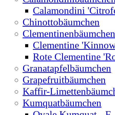
Calamondini 'Citrof
Chinottobäumchen
Clementinenbäumche
Clementine 'Kinnow
Rote Clementine 'Ro
Granatapfelbäumchen
Grapefruitbäumchen
Kaffir-Limettenbäumc
Kumquatbäumchen
Ovale Kumquat - F.