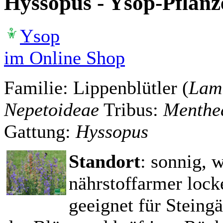
Hyssopus - Ysop-Pflanz
Ysop
im Online Shop
Familie: Lippenblütler (
Lam
Nepetoideae
Tribus:
Menthe
Gattung:
Hyssopus
Standort
: sonnig, 
nährstoffarmer lock
geeignet für Steingä