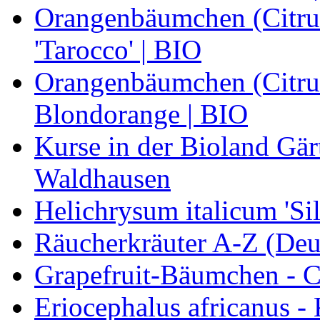
Orangenbäumchen (Citrus
'Tarocco' | BIO
Orangenbäumchen (Citrus
Blondorange | BIO
Kurse in der Bioland Gär
Waldhausen
Helichrysum italicum 'Sil
Räucherkräuter A-Z (Deu
Grapefruit-Bäumchen - Ci
Eriocephalus africanus -