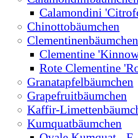
Calamondini 'Citrof
Chinottobäumchen
Clementinenbäumche
Clementine 'Kinnow
Rote Clementine 'Ro
Granatapfelbäumchen
Grapefruitbäumchen
Kaffir-Limettenbäumc
Kumquatbäumchen
Ovale Kumquat - F.