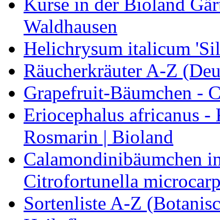
Kurse in der Bioland Gär
Waldhausen
Helichrysum italicum 'Sil
Räucherkräuter A-Z (Deu
Grapefruit-Bäumchen - Ci
Eriocephalus africanus -
Rosmarin | Bioland
Calamondinibäumchen in 
Citrofortunella microcarp
Sortenliste A-Z (Botanis