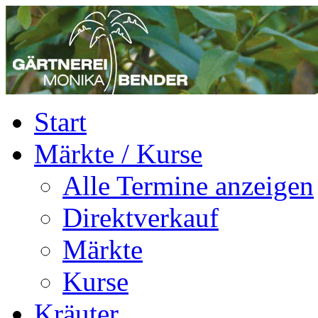
Start
Märkte / Kurse
Alle Termine anzeigen
Direktverkauf
Märkte
Kurse
Kräuter