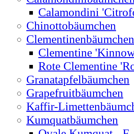
Calamondini 'Citrof
Chinottobäumchen
Clementinenbäumche
Clementine 'Kinnow
Rote Clementine 'Ro
Granatapfelbäumchen
Grapefruitbäumchen
Kaffir-Limettenbäumc
Kumquatbäumchen
Ovale Kumquat - F.