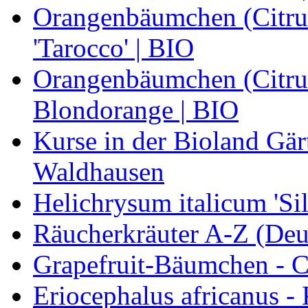
Orangenbäumchen (Citrus
'Tarocco' | BIO
Orangenbäumchen (Citrus
Blondorange | BIO
Kurse in der Bioland Gär
Waldhausen
Helichrysum italicum 'Sil
Räucherkräuter A-Z (Deu
Grapefruit-Bäumchen - Ci
Eriocephalus africanus -