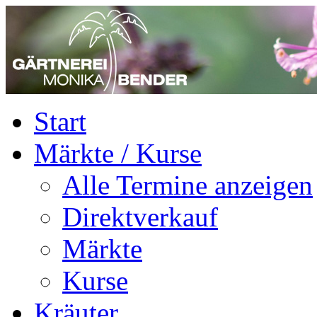
Start
Märkte / Kurse
Alle Termine anzeigen
Direktverkauf
Märkte
Kurse
Kräuter