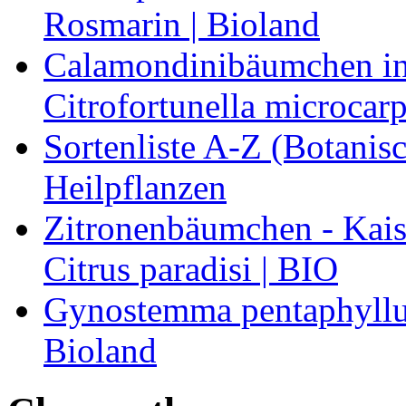
Rosmarin | Bioland
Calamondinibäumchen in 
Citrofortunella microcarp
Sortenliste A-Z (Botanis
Heilpflanzen
Zitronenbäumchen - Kaise
Citrus paradisi | BIO
Gynostemma pentaphyllum
Bioland